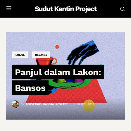
Sudut Kantin Project
PANJUL
REDAKSI
Panjul dalam Lakon:
Bansos
BY
AGUSTINUS RANGGA RESPATI
1 MARET 2021