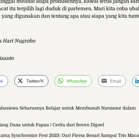
a tinggal melihat siapa produsennya, kawal terus jangan s
at itu terpilih lagi duduk di parlemen. Mari kita coba ub
a yang digunakan dan tentang apa atau siapa yang kita tun
ga Hari Nugroho
isanto
ok
Twitter/X
WhatsApp
Email
Mahasiswa Seharusnya Belajar untuk Membunuh Narsisme dalam
lang Dana untuk Papua | Cerita dari Boven Digoel
tama Synchronize Fest 2023: Dari Fiersa Besari Sampai Trio Mac