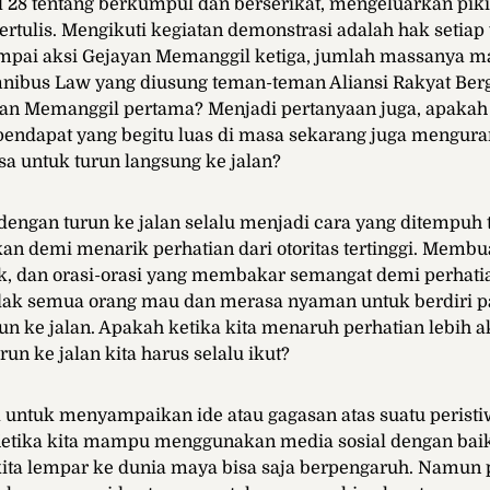
 28 tentang berkumpul dan berserikat, mengeluarkan piki
ertulis. Mengikuti kegiatan demonstrasi adalah hak setiap
ampai aksi Gejayan Memanggil ketiga, jumlah massanya 
nibus Law yang diusung teman-teman Aliansi Rakyat Berg
ayan Memanggil pertama? Menjadi pertanyaan juga, apaka
ndapat yang begitu luas di masa sekarang juga menguran
a untuk turun langsung ke jalan?
dengan turun ke jalan selalu menjadi cara yang ditempu
n demi menarik perhatian dari otoritas tertinggi. Membu
uk, dan orasi-orasi yang membakar semangat demi perhat
dak semua orang mau dan merasa nyaman untuk berdiri p
un ke jalan. Apakah ketika kita menaruh perhatian lebih a
urun ke jalan kita harus selalu ikut?
a untuk menyampaikan ide atau gagasan atas suatu peristi
Ketika kita mampu menggunakan media sosial dengan baik,
ita lempar ke dunia maya bisa saja berpengaruh. Namun 