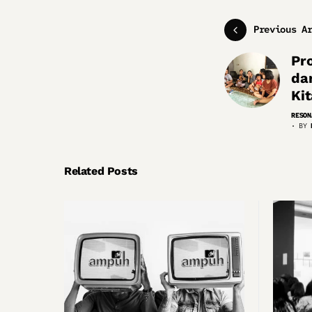
Previous A
Pr
da
Ki
RESON
BY
Related Posts