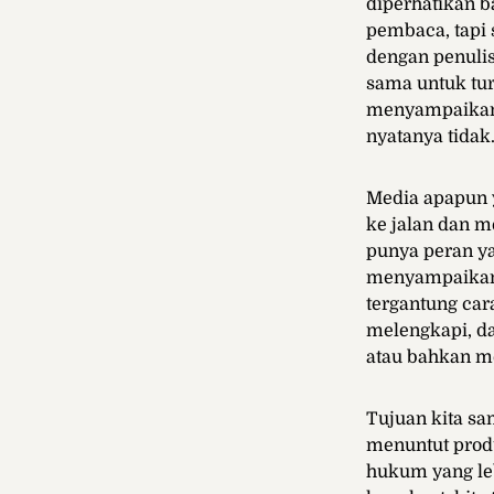
diperhatikan 
pembaca, tapi
dengan penulis
sama untuk tur
menyampaikan 
nyatanya tidak
Media apapun 
ke jalan dan 
punya peran ya
menyampaikan 
tergantung car
melengkapi, da
atau bahkan me
Tujuan kita sa
menuntut produ
hukum yang leb