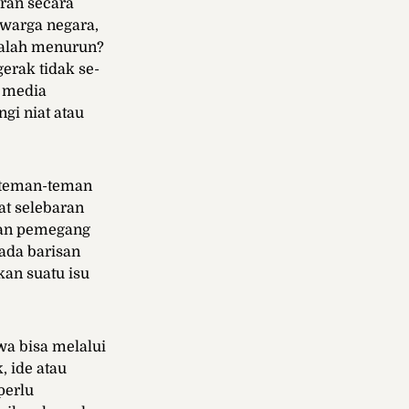
ran secara
 warga negara,
malah menurun?
erak tidak se-
h media
gi niat atau
h teman-teman
at selebaran
ian pemegang
ada barisan
kan suatu isu
wa bisa melalui
 ide atau
perlu