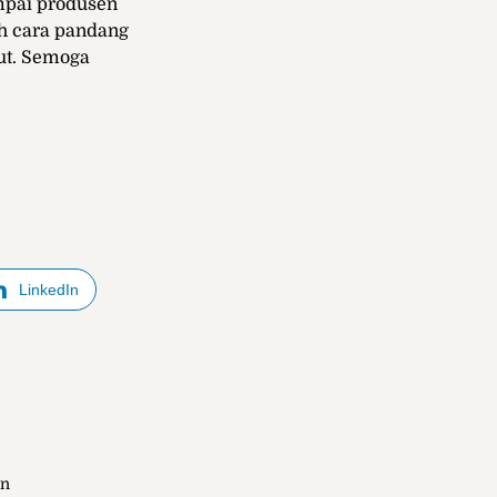
ampai produsen
ah cara pandang
tut. Semoga
LinkedIn
an