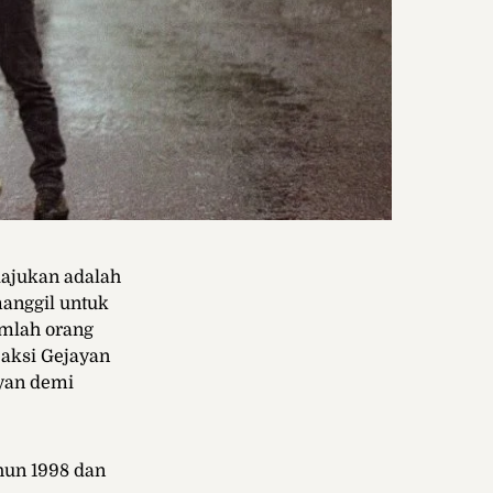
iajukan adalah
anggil untuk
umlah orang
 aksi Gejayan
yan demi
hun 1998 dan