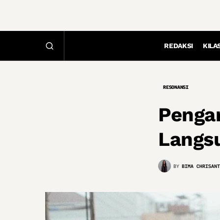
REDAKSI
KILA
RESONANSI
Pengar
Langs
BY
BIMA CHRISANT