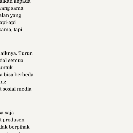
paikan kepada
 yang sama
alan yang
api-api
ama, tapi
aiknya. Turun
sial semua
 untuk
a bisa berbeda
ing
 sosial media
a saja
ut produsen
idak berpihak