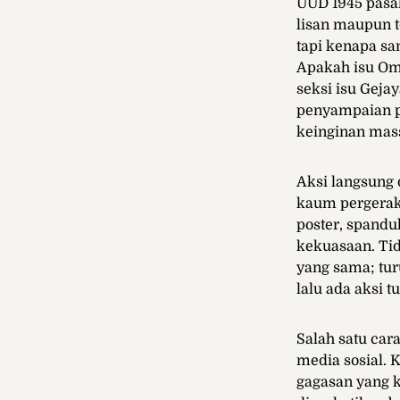
UUD 1945 pasal
lisan maupun t
tapi kenapa s
Apakah isu Om
seksi isu Gej
penyampaian pe
keinginan mass
Aksi langsung 
kaum pergeraka
poster, spand
kekuasaan. Ti
yang sama; tur
lalu ada aksi t
Salah satu car
media sosial. 
gagasan yang k