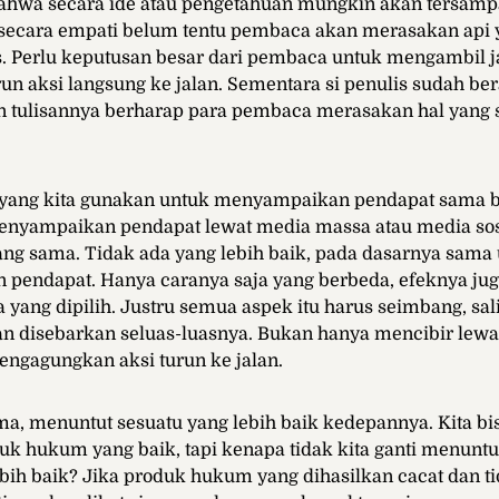
bahwa secara ide atau pengetahuan mungkin akan tersam
 secara empati belum tentu pembaca akan merasakan api
. Perlu keputusan besar dari pembaca untuk mengambil j
un aksi langsung ke jalan. Sementara si penulis sudah ber
tulisannya berharap para pembaca merasakan hal yang s
.
yang kita gunakan untuk menyampaikan pendapat sama b
menyampaikan pendapat lewat media massa atau media so
ng sama. Tidak ada yang lebih baik, pada dasarnya sama
pendapat. Hanya caranya saja yang berbeda, efeknya jug
a yang dipilih. Justru semua aspek itu harus seimbang, sal
n disebarkan seluas-luasnya. Bukan hanya mencibir lewat
ngagungkan aksi turun ke jalan.
ma, menuntut sesuatu yang lebih baik kedepannya. Kita bis
k hukum yang baik, tapi kenapa tidak kita ganti menunt
ih baik? Jika produk hukum yang dihasilkan cacat dan t