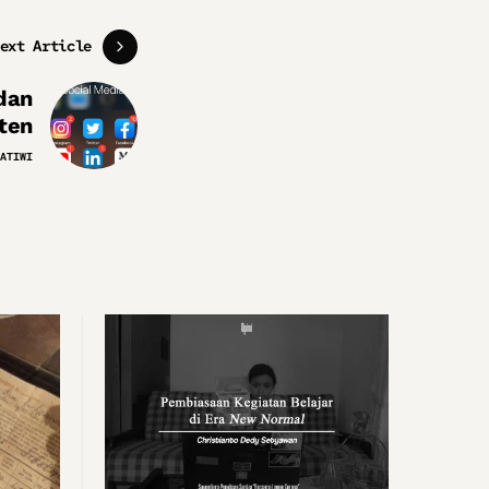
ext Article
dan
ten
ATIWI