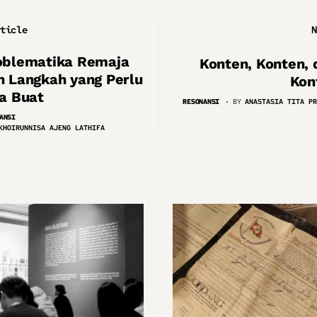
rticle
N
oblematika Remaja
Konten, Konten, 
n Langkah yang Perlu
Kon
ta Buat
RESONANSI
BY
ANASTASIA TITA PR
ANSI
KHOIRUNNISA AJENG LATHIFA