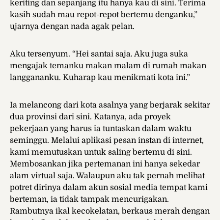
keriting dan sepanjang itu hanya kau di sini. Terima
kasih sudah mau repot-repot bertemu denganku,”
ujarnya dengan nada agak pelan.
Aku tersenyum. “Hei santai saja. Aku juga suka
mengajak temanku makan malam di rumah makan
langgananku. Kuharap kau menikmati kota ini.”
Ia melancong dari kota asalnya yang berjarak sekitar
dua provinsi dari sini. Katanya, ada proyek
pekerjaan yang harus ia tuntaskan dalam waktu
seminggu. Melalui aplikasi pesan instan di internet,
kami memutuskan untuk saling bertemu di sini.
Membosankan jika pertemanan ini hanya sekedar
alam virtual saja. Walaupun aku tak pernah melihat
potret dirinya dalam akun sosial media tempat kami
berteman, ia tidak tampak mencurigakan.
Rambutnya ikal kecokelatan, berkaus merah dengan