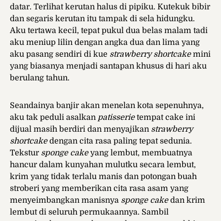
datar. Terlihat kerutan halus di pipiku. Kutekuk bibir
dan segaris kerutan itu tampak di sela hidungku.
Aku tertawa kecil, tepat pukul dua belas malam tadi
aku meniup lilin dengan angka dua dan lima yang
aku pasang sendiri di kue
strawberry shortcake
mini
yang biasanya menjadi santapan khusus di hari aku
berulang tahun.
Seandainya banjir akan menelan kota sepenuhnya,
aku tak peduli asalkan
patisserie
tempat cake ini
dijual masih berdiri dan menyajikan
strawberry
shortcake
dengan cita rasa paling tepat sedunia.
Tekstur
sponge cake
yang lembut, membuatnya
hancur dalam kunyahan mulutku secara lembut,
krim yang tidak terlalu manis dan potongan buah
stroberi yang memberikan cita rasa asam yang
menyeimbangkan manisnya
sponge cake
dan krim
lembut di seluruh permukaannya. Sambil