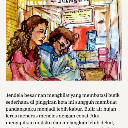
Jendela besar nan mengkilat yang membatasi butik
sederhana di pinggiran kota ini sungguh membuat
pandanganku menjadi lebih kabur. Bulir air hujan
terus menerus menetes dengan cepat. Aku
menyipitkan mataku dan melangkah lebih dekat,