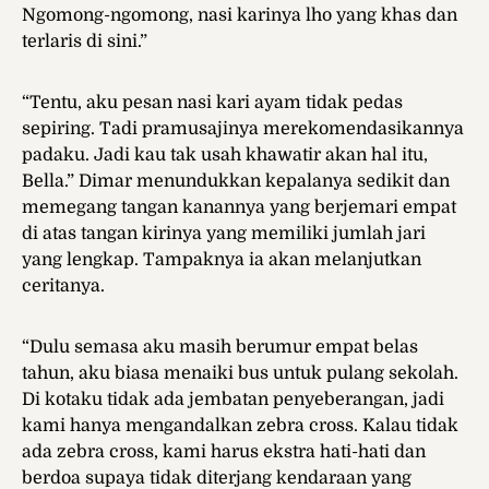
Ngomong-ngomong, nasi karinya lho yang khas dan
terlaris di sini.”
“Tentu, aku pesan nasi kari ayam tidak pedas
sepiring. Tadi pramusajinya merekomendasikannya
padaku. Jadi kau tak usah khawatir akan hal itu,
Bella.” Dimar menundukkan kepalanya sedikit dan
memegang tangan kanannya yang berjemari empat
di atas tangan kirinya yang memiliki jumlah jari
yang lengkap. Tampaknya ia akan melanjutkan
ceritanya.
“Dulu semasa aku masih berumur empat belas
tahun, aku biasa menaiki bus untuk pulang sekolah.
Di kotaku tidak ada jembatan penyeberangan, jadi
kami hanya mengandalkan zebra cross. Kalau tidak
ada zebra cross, kami harus ekstra hati-hati dan
berdoa supaya tidak diterjang kendaraan yang