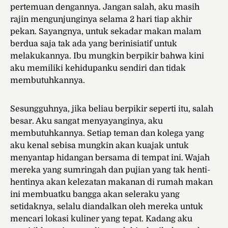
pertemuan dengannya. Jangan salah, aku masih
rajin mengunjunginya selama 2 hari tiap akhir
pekan. Sayangnya, untuk sekadar makan malam
berdua saja tak ada yang berinisiatif untuk
melakukannya. Ibu mungkin berpikir bahwa kini
aku memiliki kehidupanku sendiri dan tidak
membutuhkannya.
Sesungguhnya, jika beliau berpikir seperti itu, salah
besar. Aku sangat menyayanginya, aku
membutuhkannya. Setiap teman dan kolega yang
aku kenal sebisa mungkin akan kuajak untuk
menyantap hidangan bersama di tempat ini. Wajah
mereka yang sumringah dan pujian yang tak henti-
hentinya akan kelezatan makanan di rumah makan
ini membuatku bangga akan seleraku yang
setidaknya, selalu diandalkan oleh mereka untuk
mencari lokasi kuliner yang tepat. Kadang aku