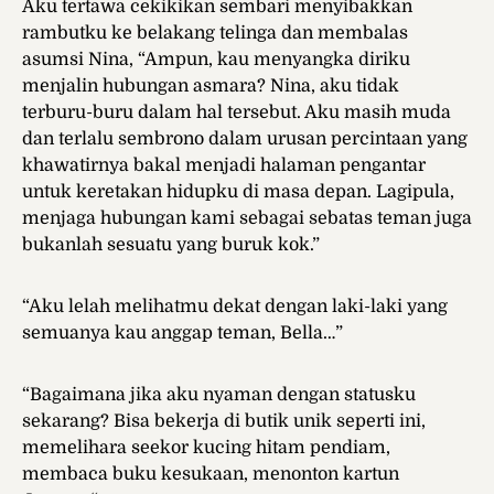
Aku tertawa cekikikan sembari menyibakkan
rambutku ke belakang telinga dan membalas
asumsi Nina, “Ampun, kau menyangka diriku
menjalin hubungan asmara? Nina, aku tidak
terburu-buru dalam hal tersebut. Aku masih muda
dan terlalu sembrono dalam urusan percintaan yang
khawatirnya bakal menjadi halaman pengantar
untuk keretakan hidupku di masa depan. Lagipula,
menjaga hubungan kami sebagai sebatas teman juga
bukanlah sesuatu yang buruk kok.”
“Aku lelah melihatmu dekat dengan laki-laki yang
semuanya kau anggap teman, Bella…”
“Bagaimana jika aku nyaman dengan statusku
sekarang? Bisa bekerja di butik unik seperti ini,
memelihara seekor kucing hitam pendiam,
membaca buku kesukaan, menonton kartun