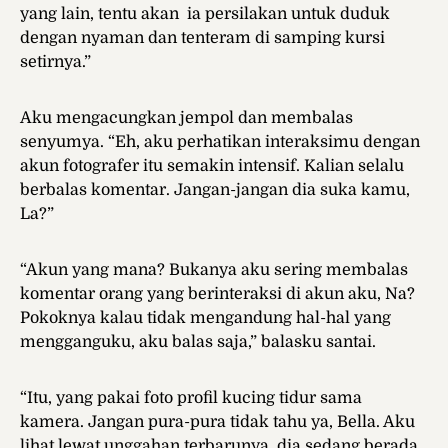
yang lain, tentu akan ia persilakan untuk duduk
dengan nyaman dan tenteram di samping kursi
setirnya.”
Aku mengacungkan jempol dan membalas
senyumya. “Eh, aku perhatikan interaksimu dengan
akun fotografer itu semakin intensif. Kalian selalu
berbalas komentar. Jangan-jangan dia suka kamu,
La?”
“Akun yang mana? Bukanya aku sering membalas
komentar orang yang berinteraksi di akun aku, Na?
Pokoknya kalau tidak mengandung hal-hal yang
mengganguku, aku balas saja,” balasku santai.
“Itu, yang pakai foto profil kucing tidur sama
kamera. Jangan pura-pura tidak tahu ya, Bella. Aku
lihat lewat unggahan terbarunya, dia sedang berada