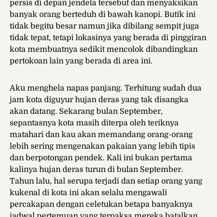
persis di depan jendela tersebut dan menyaksikan
banyak orang berteduh di bawah kanopi. Butik ini
tidak begitu besar namun jika dibilang sempit juga
tidak tepat, tetapi lokasinya yang berada di pinggiran
kota membuatnya sedikit mencolok dibandingkan
pertokoan lain yang berada di area ini.
Aku menghela napas panjang. Terhitung sudah dua
jam kota diguyur hujan deras yang tak disangka
akan datang. Sekarang bulan September,
sepantasnya kota masih diterpa oleh teriknya
matahari dan kau akan memandang orang-orang
lebih sering mengenakan pakaian yang lebih tipis
dan berpotongan pendek. Kali ini bukan pertama
kalinya hujan deras turun di bulan September.
Tahun lalu, hal serupa terjadi dan setiap orang yang
kukenal di kota ini akan selalu mengawali
percakapan dengan celetukan betapa banyaknya
jadwal pertemuan yang terpaksa mereka batalkan.