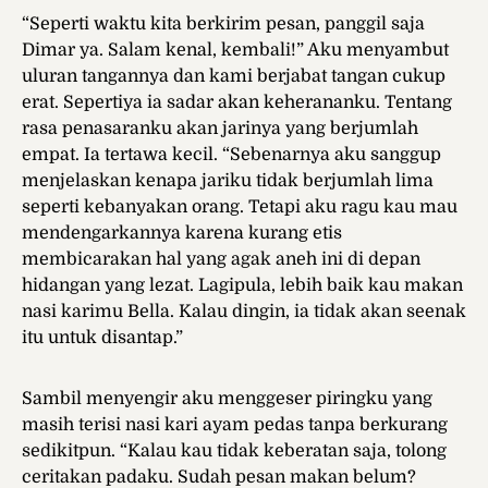
“Seperti waktu kita berkirim pesan, panggil saja
Dimar ya. Salam kenal, kembali!” Aku menyambut
uluran tangannya dan kami berjabat tangan cukup
erat. Sepertiya ia sadar akan keherananku. Tentang
rasa penasaranku akan jarinya yang berjumlah
empat. Ia tertawa kecil. “Sebenarnya aku sanggup
menjelaskan kenapa jariku tidak berjumlah lima
seperti kebanyakan orang. Tetapi aku ragu kau mau
mendengarkannya karena kurang etis
membicarakan hal yang agak aneh ini di depan
hidangan yang lezat. Lagipula, lebih baik kau makan
nasi karimu Bella. Kalau dingin, ia tidak akan seenak
itu untuk disantap.”
Sambil menyengir aku menggeser piringku yang
masih terisi nasi kari ayam pedas tanpa berkurang
sedikitpun. “Kalau kau tidak keberatan saja, tolong
ceritakan padaku. Sudah pesan makan belum?