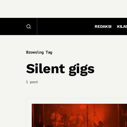
REDAKSI
KILA
Browsing Tag
Silent gigs
1 post