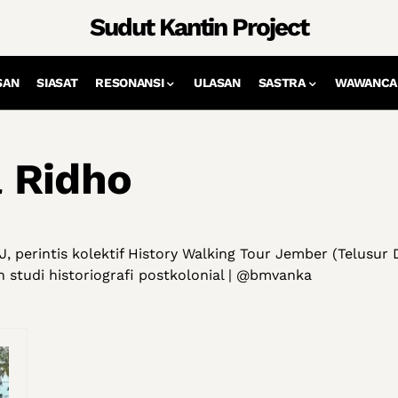
Sudut Kantin Project
SAN
SIASAT
RESONANSI
ULASAN
SASTRA
WAWANCA
 Ridho
 perintis kolektif History Walking Tour Jember (Telusur 
n studi historiografi postkolonial | @bmvanka