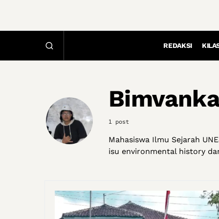
REDAKSI
KILA
Bimvanka
1 post
Mahasiswa Ilmu Sejarah UNEJ,
isu environmental history da