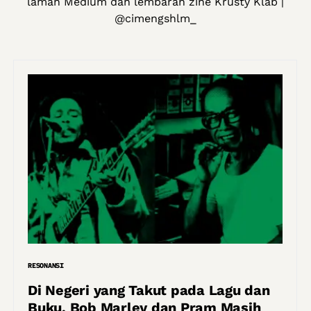
laman Medium dan lembaran zine Krusty Klab |
@cimengshlm_
RESONANSI
Di Negeri yang Takut pada Lagu dan
Buku, Bob Marley dan Pram Masih