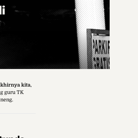
i
khirnya kita
,
ng guru TK
eneng.