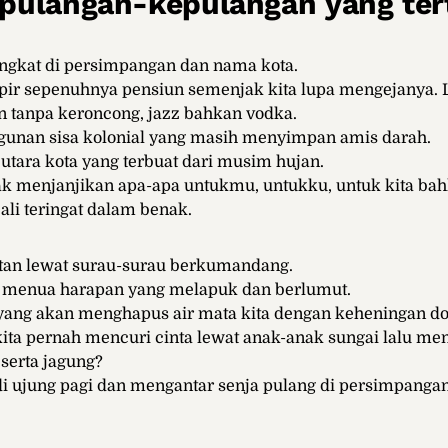
pulangan-kepulangan yang te
ngkat di persimpangan dan nama kota.
ir sepenuhnya pensiun semenjak kita lupa mengejanya. L
n tanpa keroncong, jazz bahkan vodka.
unan sisa kolonial yang masih menyimpan amis darah.
utara kota yang terbuat dari musim hujan.
k menjanjikan apa-apa untukmu, untukku, untuk kita bah
li teringat dalam benak.
atan lewat surau-surau berkumandang.
g menua harapan yang melapuk dan berlumut.
yang akan menghapus air mata kita dengan keheningan do
kita pernah mencuri cinta lewat anak-anak sungai lalu m
serta jagung?
di ujung pagi dan mengantar senja pulang di persimpanga