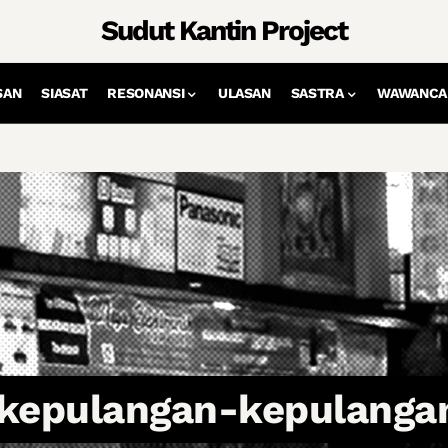
Sudut Kantin Project
SAN
SIASAT
RESONANSI
ULASAN
SASTRA
WAWANCA
kepulangan-kepulanga