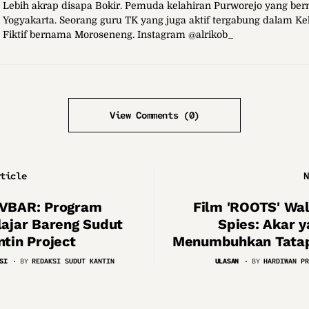
Lebih akrap disapa Bokir. Pemuda kelahiran Purworejo yang be
Yogyakarta. Seorang guru TK yang juga aktif tergabung dalam K
Fiktif bernama Moroseneng. Instagram @alrikob_
View Comments (0)
rticle
N
VBAR: Program
Film 'ROOTS' Wal
lajar Bareng Sudut
Spies: Akar y
tin Project
Menumbuhkan Tata
SI
BY
REDAKSI SUDUT KANTIN
ULASAN
BY
HARDIWAN PR