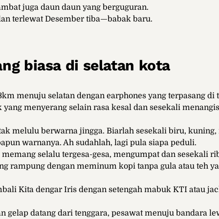
ambat juga daun daun yang berguguran.
lan terlewat Desember tiba—babak baru.
ng biasa di selatan kota
13km menuju selatan dengan earphones yang terpasang di t
 yang menyerang selain rasa kesal dan sesekali menangi
tak melulu berwarna jingga. Biarlah sesekali biru, kuning,
apun warnanya. Ah sudahlah, lagi pula siapa peduli.
a memang selalu tergesa-gesa, mengumpat dan sesekali rib
ung rampung dengan meminum kopi tanpa gula atau teh y
bali Kita dengar Iris dengan setengah mabuk KTI atau jac
 gelap datang dari tenggara, pesawat menuju bandara lew