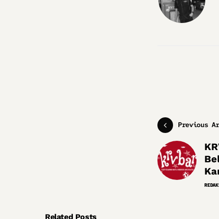
Previous A
KR
Be
Kan
REDAK
Related Posts