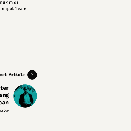
rmukim di
elompok Teater
ext Article
ter
ang
pan
AYOGO