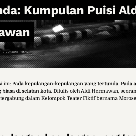
nda: Kumpulan Puisi Ald
awan
27 JUNI 2026
 ini:
Pada kepulangan-kepulangan yang tertunda
,
Pada a
 biasa di selatan kota
. Ditulis oleh Aldi Hermawan, seora
f tergabung dalam Kelompok Teater Fiktif bernama Moros