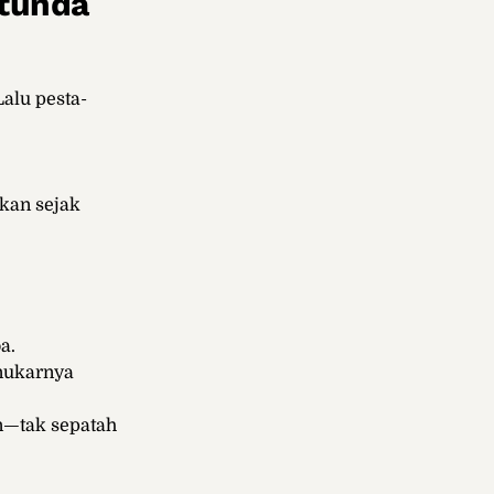
rtunda
alu pesta-
kan sejak
a.
enukarnya
n—tak sepatah