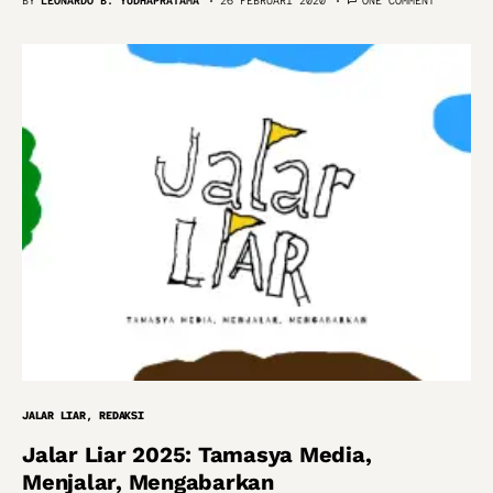
BY
LEONARDO B. YUDHAPRATAMA
26 FEBRUARI 2020
ONE COMMENT
JALAR LIAR
REDAKSI
Jalar Liar 2025: Tamasya Media,
Menjalar, Mengabarkan