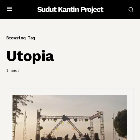
Sudut Kantin Project
Browsing Tag
Utopia
1 post