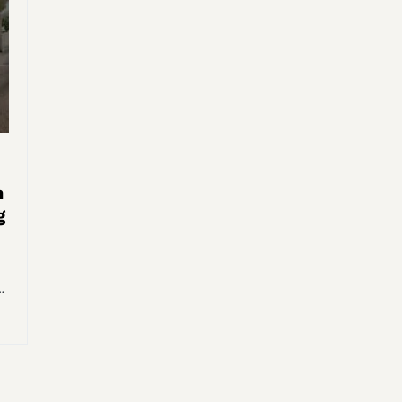
n
g
…