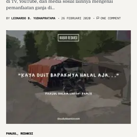
di TV, YouTube, dan media sosial lainnya mengenai
pemanfaatan ganja di…
BY
LEONARDO B. YUDHAPRATAMA
26 FEBRUARI 2020
ONE COMMENT
PANJUL
REDAKSI