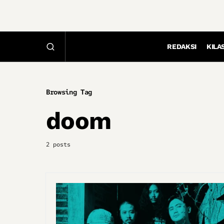
REDAKSI
KILA
Browsing Tag
doom
2 posts