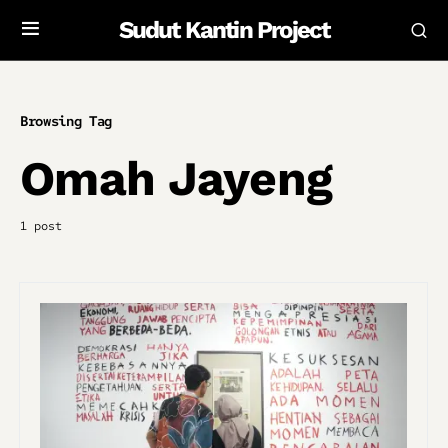
Sudut Kantin Project
Browsing Tag
Omah Jayeng
1 post