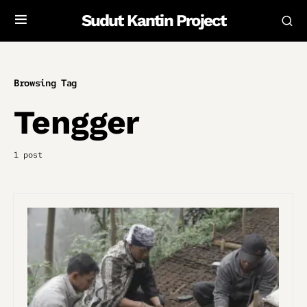
Sudut Kantin Project
Browsing Tag
Tengger
1 post