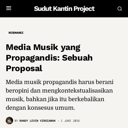
Sudut Kantin Project
RESONANSI
Media Musik yang
Propagandis: Sebuah
Proposal
Media musik propagandis harus berani
beropini dan mengkontekstualisasikan
musik, bahkan jika itu berkebalikan
dengan konsesus umum.
BY
RANDY LEVIN VIRGIAWAN
1 JUNI 2026