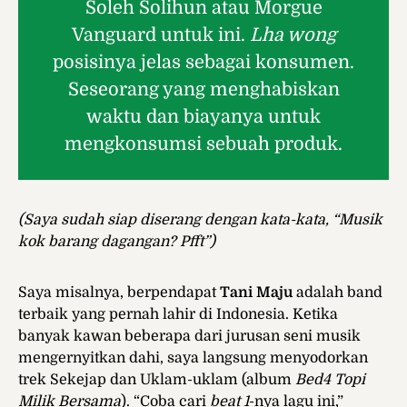
Soleh Solihun atau Morgue
Vanguard untuk ini.
Lha wong
posisinya jelas sebagai konsumen.
Seseorang yang menghabiskan
waktu dan biayanya untuk
mengkonsumsi sebuah produk.
(Saya sudah siap diserang dengan kata-kata, “Musik
kok barang dagangan? Pfft”)
Saya misalnya, berpendapat
Tani Maju
adalah band
terbaik yang pernah lahir di Indonesia. Ketika
banyak kawan beberapa dari jurusan seni musik
mengernyitkan dahi, saya langsung menyodorkan
trek Sekejap dan Uklam-uklam (album
Bed4 Topi
Milik Bersama
). “Coba cari
beat 1
-nya lagu ini,”