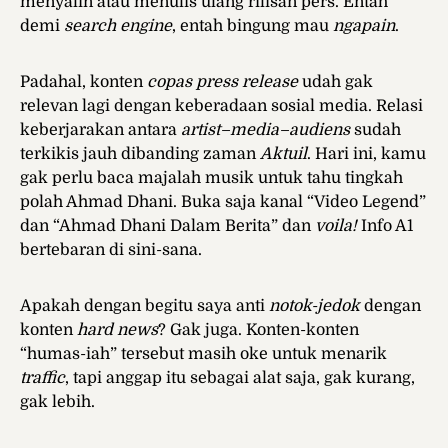
menyalin atau menulis ulang rilisan pers. Entah
demi
search engine
, entah bingung mau
ngapain
.
Padahal, konten
copas press release
udah gak
relevan lagi dengan keberadaan sosial media. Relasi
keberjarakan antara
artist–media–audiens
sudah
terkikis jauh dibanding zaman
Aktuil
. Hari ini, kamu
gak perlu baca majalah musik untuk tahu tingkah
polah Ahmad Dhani. Buka saja kanal “Video Legend”
dan “Ahmad Dhani Dalam Berita” dan
voila!
Info A1
bertebaran di sini-sana.
Apakah dengan begitu saya anti
notok-jedok
dengan
konten
hard news
? Gak juga. Konten-konten
“humas-iah” tersebut masih oke untuk menarik
traffic
, tapi anggap itu sebagai alat saja, gak kurang,
gak lebih.