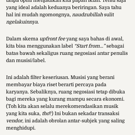
tanpa opini menjadikan kita papan iklan. Tentu saja
yang ideal adalah keduanya beriringan. Saya tahu
hal ini mudah ngomongnya,
naudzubillah
sulit
ngelakuinnya
.
Dalam skema
upfront fee
yang saya bahas di awal,
kita bisa menggunakan label
“Start from…”
sebagai
batas bawah sekaligus ruang negosiasi antar penulis
dan musisi/label.
Ini adalah filter keseriusan. Musisi yang berani
membayar biaya riset berarti percaya pada
karyanya. Sebaliknya, ruang negosiasi tetap dibuka
bagi mereka yang kurang mampu secara ekonomi.
(Toh kita akan selalu merekomendasikan musik
yang kita suka,
tho
?) Ini bukan sekadar transaksi
vendor
, ini adalah obrolan antar-subjek yang saling
menghidupi.