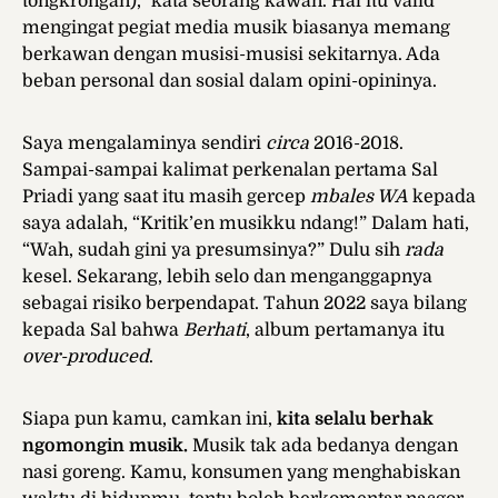
tongkrongan),” kata seorang kawan. Hal itu valid
mengingat pegiat media musik biasanya memang
berkawan dengan musisi-musisi sekitarnya. Ada
beban personal dan sosial dalam opini-opininya.
Saya mengalaminya sendiri
circa
2016-2018.
Sampai-sampai kalimat perkenalan pertama Sal
Priadi yang saat itu masih gercep
mbales WA
kepada
saya adalah, “Kritik’en musikku ndang!” Dalam hati,
“Wah, sudah gini ya presumsinya?” Dulu sih
rada
kesel. Sekarang, lebih selo dan menganggapnya
sebagai risiko berpendapat. Tahun 2022 saya bilang
kepada Sal bahwa
Berhati
, album pertamanya itu
over-produced
.
Siapa pun kamu, camkan ini,
kita selalu berhak
ngomongin musik.
Musik tak ada bedanya dengan
nasi goreng. Kamu, konsumen yang menghabiskan