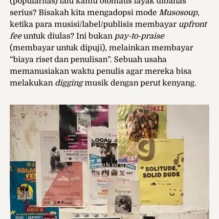
(popularitas) lalu kamu otomatis layak dibahas
serius? Bisakah kita mengadopsi mode
Musosoup
,
ketika para musisi/label/publisis membayar
upfront
fee
untuk diulas? Ini bukan
pay-to-praise
(membayar untuk dipuji), melainkan membayar
“biaya riset dan penulisan”. Sebuah usaha
memanusiakan waktu penulis agar mereka bisa
melakukan
digging
musik dengan perut kenyang.