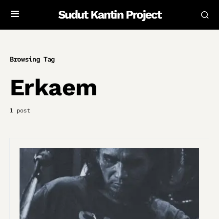
Sudut Kantin Project
Browsing Tag
Erkaem
1 post