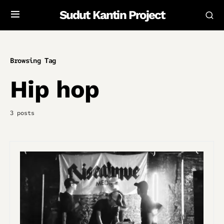
Sudut Kantin Project
Browsing Tag
Hip hop
3 posts