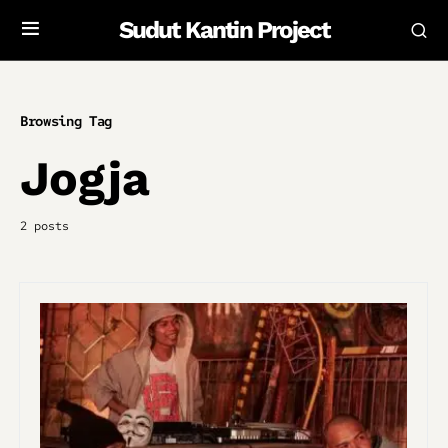
Sudut Kantin Project
Browsing Tag
Jogja
2 posts