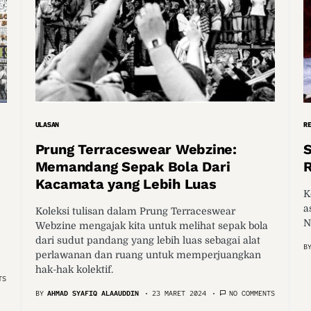
ULASAN
R
Prung Terraceswear Webzine:
S
Memandang Sepak Bola Dari
R
Kacamata yang Lebih Luas
K
a
Koleksi tulisan dalam Prung Terraceswear
N
Webzine mengajak kita untuk melihat sepak bola
dari sudut pandang yang lebih luas sebagai alat
B
perlawanan dan ruang untuk memperjuangkan
hak-hak kolektif.
TS
BY
AHMAD SYAFIQ ALAAUDDIN
23 MARET 2024
NO COMMENTS