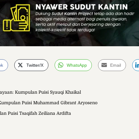
ok
Twitter/X
WhatsApp
Email
ayaan: Kumpulan Puisi Syauqi Khaikal
 Kumpulan Puisi Muhammad Gibrant Aryoseno
n Puisi Tsaqifah Zeiliana Ardifta