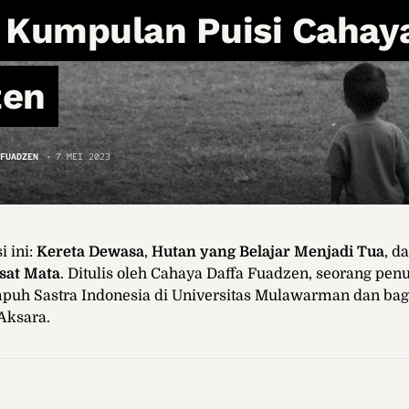
 Kumpulan Puisi Cahay
zen
FUADZEN
7 MEI 2023
 ini:
Kereta Dewasa
,
Hutan yang Belajar Menjadi Tua
, d
sat Mata
. Ditulis oleh Cahaya Daffa Fuadzen, seorang penu
uh Sastra Indonesia di Universitas Mulawarman dan bag
Aksara.