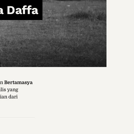
a Daffa
an
Bertamasya
lis yang
ian dari