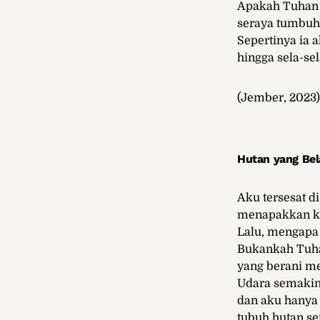
Apakah Tuhan 
seraya tumbuh
Sepertinya ia 
hingga sela-sel
(Jember, 2023)
Hutan yang Bel
Aku tersesat d
menapakkan kak
Lalu, mengapa
Bukankah Tuha
yang berani m
Udara semakin 
dan aku hanya
tubuh hutan se