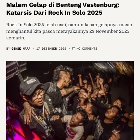
Malam Gelap di Benteng Vastenburg:
Katarsis Dari Rock In Solo 2025
Rock In Solo 2025 telah usai, namun kesan gelapnya masih
menghantui kita pasca merayakannya 23 November 2025
kemarin.
BY
GENSE NARA
17 DESEMBER 2025
NO COMMENTS