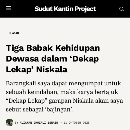
Sudut Kantin Project
ULASAN
Tiga Babak Kehidupan
Dewasa dalam ‘Dekap
Lekap’ Niskala
Barangkali saya dapat mengumpat untuk
sebuah keindahan, maka karya bertajuk
“Dekap Lekap” garapan Niskala akan saya
sebut sebagai ‘bajingan’.
BY
ALIAWAN GHOZALI ISNAEN
11 OKTOBER 2025