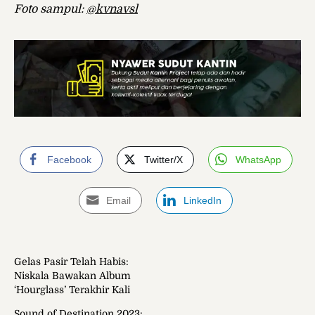
Foto sampul:
@kvnavsl
Facebook
Twitter/X
WhatsApp
Email
LinkedIn
Gelas Pasir Telah Habis:
Niskala Bawakan Album
‘Hourglass’ Terakhir Kali
Sound of Destination 2023: