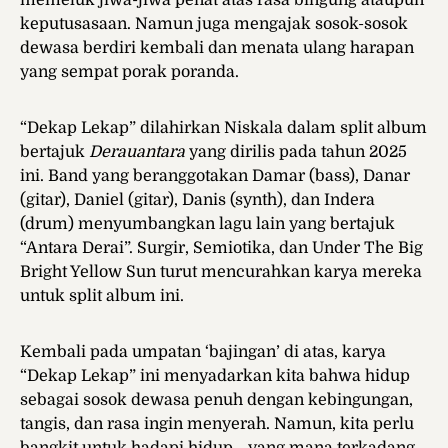
memeluk jiwa-jiwa penat atas rasa bingung ataupun
keputusasaan. Namun juga mengajak sosok-sosok
dewasa berdiri kembali dan menata ulang harapan
yang sempat porak poranda.
“Dekap Lekap” dilahirkan Niskala dalam split album
bertajuk
Derauantara
yang dirilis pada tahun 2025
ini. Band yang beranggotakan Damar (bass), Danar
(gitar), Daniel (gitar), Danis (synth), dan Indera
(drum) menyumbangkan lagu lain yang bertajuk
“Antara Derai”. Surgir, Semiotika, dan Under The Big
Bright Yellow Sun turut mencurahkan karya mereka
untuk split album ini.
Kembali pada umpatan ‘bajingan’ di atas, karya
“Dekap Lekap” ini menyadarkan kita bahwa hidup
sebagai sosok dewasa penuh dengan kebingungan,
tangis, dan rasa ingin menyerah. Namun, kita perlu