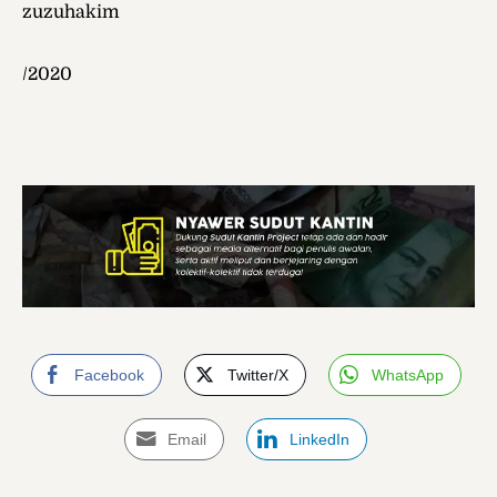
zuzuhakim
/2020
Facebook
Twitter/X
WhatsApp
Email
LinkedIn