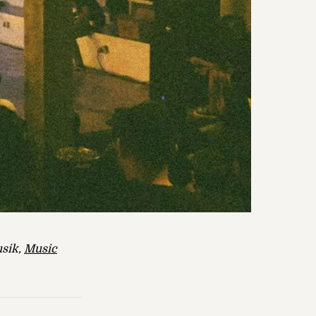
usik,
Music