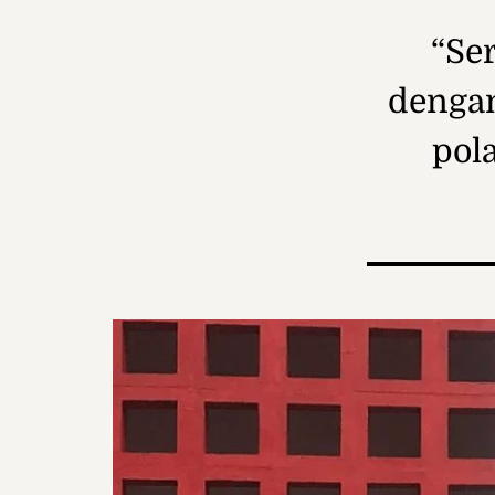
“Se
denga
pol