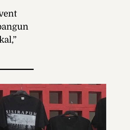
vent
bangun
al,”