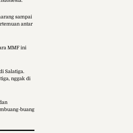
Indonesia.
emarang sampai
ertemuan antar
ara MMF ini
i Salatiga.
tiga, nggak di
dan
membuang-buang