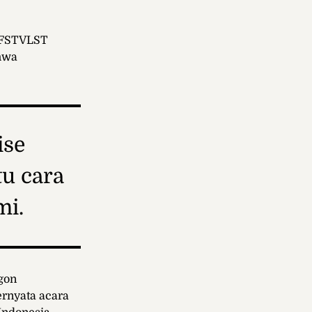
n FSTVLST
hwa
ise
tu cara
mi.
gon
rnyata acara