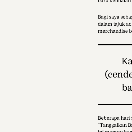
baru kelihata
Bagi saya seb
dalam tajuk a
merchandise ba
Ka
(cende
ba
Beberapa hari
“Tanggalkan B