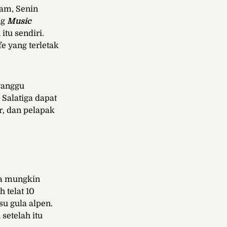
lam, Senin
ng
Music
tu sendiri.
e yang terletak
ganggu
Salatiga dapat
, dan pelapak
ra mungkin
 telat 10
u gula alpen.
setelah itu