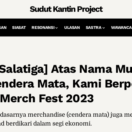
Sudut Kantin Project
SAN
SIASAT
RESONANSI
ULASAN
SASTRA
WAWANCA
Salatiga] Atas Nama Mu
ndera Mata, Kami Berpe
 Merch Fest 2023
dasarnya merchandise (cendera mata) juga me
nd berdikari dalam segi ekonomi.