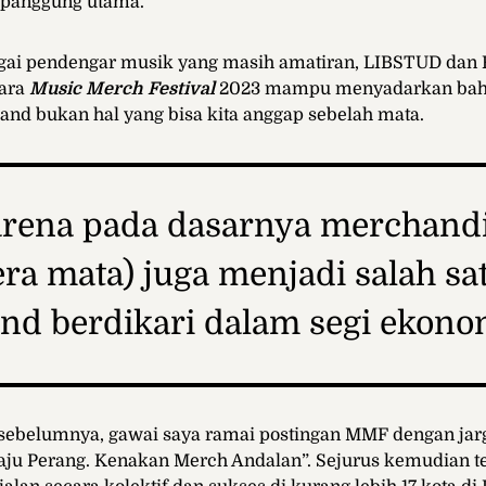
n panggung utama.
agai pendengar musik yang masih amatiran, LIBSTUD da
cara
Music Merch Festival
2023 mampu menyadarkan ba
nd bukan hal yang bisa kita anggap sebelah mata.
rena pada dasarnya merchand
ra mata) juga menjadi salah sa
nd berdikari dalam segi ekono
 sebelumnya, gawai saya ramai postingan MMF dengan jar
aju Perang. Kenakan Merch Andalan”. Sejurus kemudian te