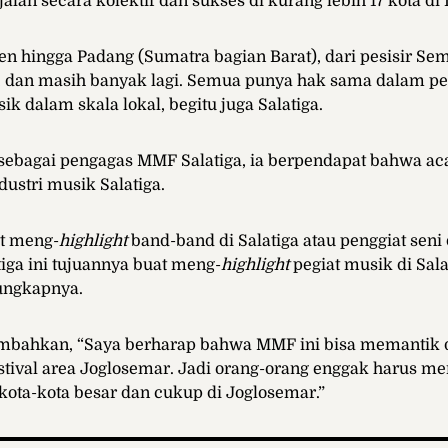
lan secara kolektif dan sukses di kurang lebih 17 kota di 
ten hingga Padang (Sumatra bagian Barat), dari pesisir S
, dan masih banyak lagi. Semua punya hak sama dalam p
k dalam skala lokal, begitu juga Salatiga.
sebagai pengagas MMF Salatiga, ia berpendapat bahwa ac
dustri musik Salatiga.
et meng-
highlight
band-band di Salatiga atau penggiat seni d
ga ini tujuannya buat meng-
highlight
pegiat musik di Sala
 ungkapnya.
mbahkan, “Saya berharap bahwa MMF ini bisa memantik 
stival area Joglosemar. Jadi orang-orang enggak harus 
kota-kota besar dan cukup di Joglosemar.”