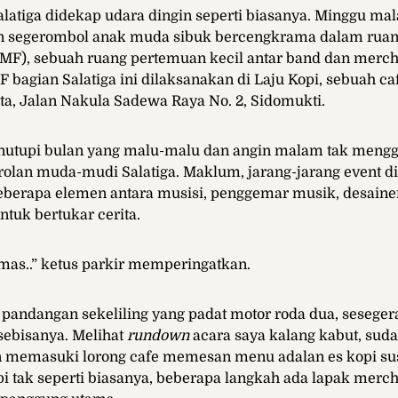
alatiga didekap udara dingin seperti biasanya. Minggu ma
dan segerombol anak muda sibuk bercengkrama dalam rua
F), sebuah ruang pertemuan kecil antar band dan merch i
bagian Salatiga ini dilaksanakan di Laju Kopi, sebuah caf
ota, Jalan Nakula Sadewa Raya No. 2, Sidomukti.
enutupi bulan yang malu-malu dan angin malam tak meng
olan muda-mudi Salatiga. Maklum, jarang-jarang event di 
berapa elemen antara musisi, penggemar musik, desainer
tuk bertukar cerita.
mas..” ketus parkir memperingatkan.
pandangan sekeliling yang padat motor roda dua, sesege
ebisanya. Melihat
rundown
acara saya kalang kabut, sudah
n memasuki lorong cafe memesan menu adalan es kopi sus
i tak seperti biasanya, beberapa langkah ada lapak merch 