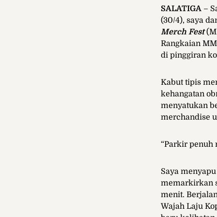
SALATIGA
– S
(30/4), saya 
Merch Fest
(MM
Rangkaian MMF 
di pinggiran k
Kabut tipis m
kehangatan obr
menyatukan be
merchandise un
“Parkir penuh 
Saya menyapu 
memarkirkan s
menit. Berjala
Wajah Laju Kop