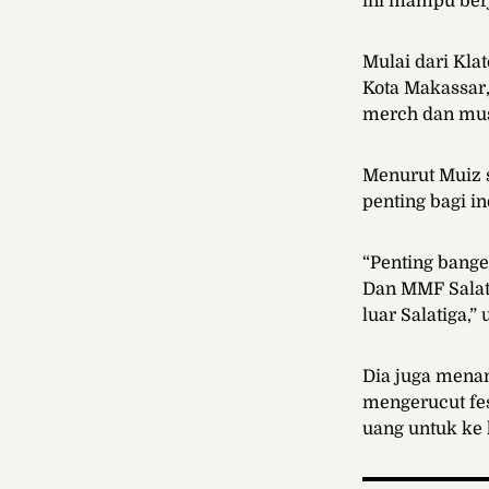
ini mampu berja
Mulai dari Kla
Kota Makassar
merch dan musi
Menurut Muiz 
penting bagi in
“Penting bang
Dan MMF Salati
luar Salatiga,”
Dia juga mena
mengerucut fe
uang untuk ke 