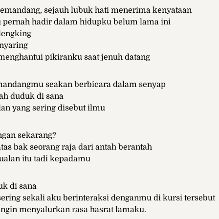
emandang, sejauh lubuk hati menerima kenyataan
u pernah hadir dalam hidupku belum lama ini
lengking
nyaring
menghantui pikiranku saat jenuh datang
andangmu seakan berbicara dalam senyap
ah duduk di sana
n yang sering disebut ilmu
gan sekarang?
tas bak seorang raja dari antah berantah
alan itu tadi kepadamu
uk di sana
sering sekali aku berinteraksi denganmu di kursi tersebut
ingin menyalurkan rasa hasrat lamaku.