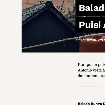
Balad
Puisi 
BY
ANTONIO VIERI
Kumpulan puisi
Antonio Vieri.
dan humaniora
Balada Bunga D