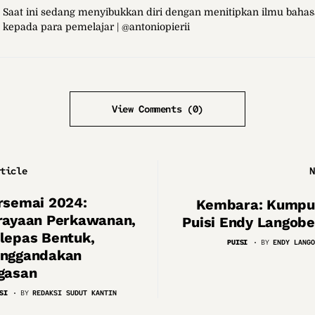
Saat ini sedang menyibukkan diri dengan menitipkan ilmu baha
kepada para pemelajar | @antoniopierii
View Comments (0)
rticle
N
rsemai 2024:
Kembara: Kumpu
rayaan Perkawanan,
Puisi Endy Langobe
lepas Bentuk,
PUISI
BY
ENDY LANGO
nggandakan
gasan
SI
BY
REDAKSI SUDUT KANTIN