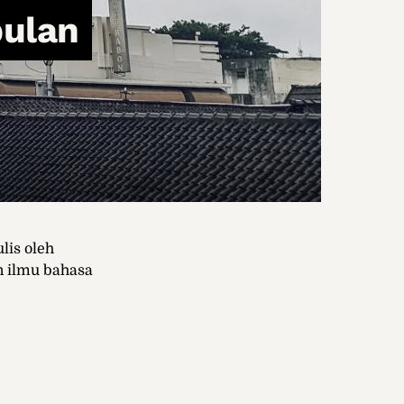
pulan
ulis oleh
n ilmu bahasa