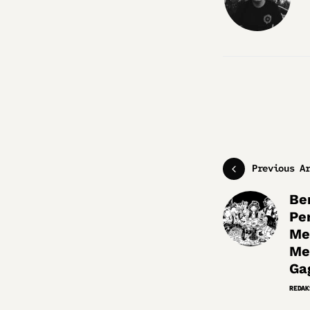
Previous A
Be
Pe
Me
Me
Ga
REDAK