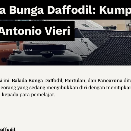
a Bunga Daffodil: Kum
Antonio Vieri
31 JANUARI 2024
 ini:
Balada Bunga Daffodil
,
Pantulan,
dan
Pancarona
dit
 Seorang yang sedang menyibukkan diri dengan menitipka
 kepada para pemelajar.
affodil