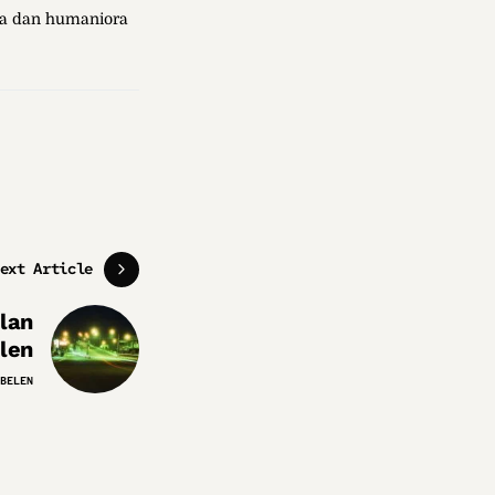
sa dan humaniora
ext Article
lan
len
BELEN