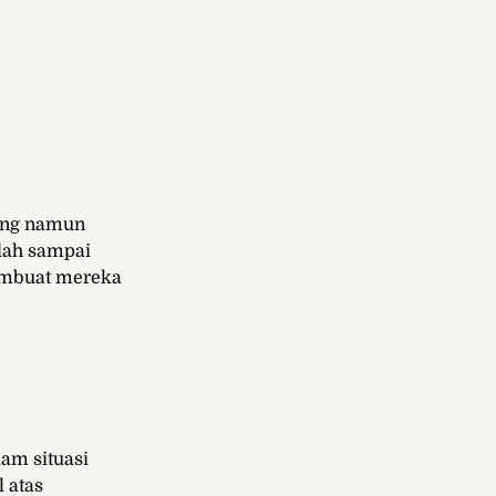
uang namun
udah sampai
membuat mereka
lam situasi
 atas