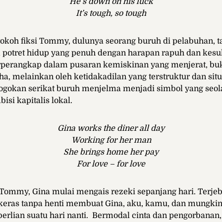
He’s down on his luck
It’s tough, so tough
okoh fiksi Tommy, dulunya seorang buruh di pelabuhan, ta
 potret hidup yang penuh dengan harapan rapuh dan kesul
erperangkap dalam pusaran kemiskinan yang menjerat, bu
a, melainkan oleh ketidakadilan yang terstruktur dan situ
gokan serikat buruh menjelma menjadi simbol yang seola
si kapitalis lokal.
Gina works the diner all day
Working for her man
She brings home her pay
For love – for love
Tommy, Gina mulai mengais rezeki sepanjang hari. Terje
a keras tanpa henti membuat Gina, aku, kamu, dan mungkin
berlian suatu hari nanti. Bermodal cinta dan pengorbanan