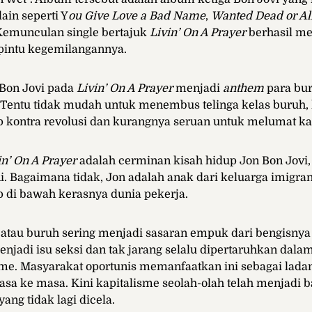
ain seperti Y
ou Give Love a Bad Name
,
Wanted Dead or Al
 Kemunculan single bertajuk
Livin’ On A Prayer
berhasil m
 pintu kegemilangannya.
Bon Jovi pada
Livin’ On A Prayer
menjadi
anthem
para bu
u. Tentu tidak mudah untuk menembus telinga kelas buruh, 
p kontra revolusi dan kurangnya seruan untuk melumat ka
in’ On A Prayer
adalah cerminan kisah hidup Jon Bon Jovi,
ni. Bagaimana tidak, Jon adalah anak dari keluarga imigra
p di bawah kerasnya dunia pekerja.
 atau buruh sering menjadi sasaran empuk dari bengisnya
njadi isu seksi dan tak jarang selalu dipertaruhkan dal
sme. Masyarakat oportunis memanfaatkan ini sebagai lad
sa ke masa. Kini kapitalisme seolah-olah telah menjadi b
 yang tidak lagi dicela.