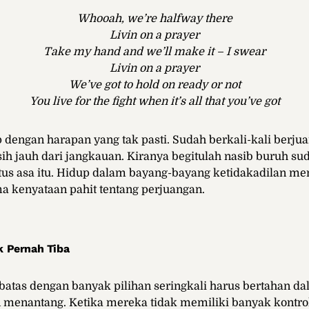
Whooah, we’re halfway there
Livin on a prayer
Take my hand and we’ll make it – I swear
Livin on a prayer
We’ve got to hold on ready or not
You live for the fight when it’s all that you’ve got
 dengan harapan yang tak pasti. Sudah berkali-kali berj
sih jauh dari jangkauan. Kiranya begitulah nasib buruh s
utus asa itu. Hidup dalam bayang-bayang ketidakadilan 
 kenyataan pahit tentang perjuangan.
k Pernah Tiba
batas dengan banyak pilihan seringkali harus bertahan da
 menantang. Ketika mereka tidak memiliki banyak kontrol