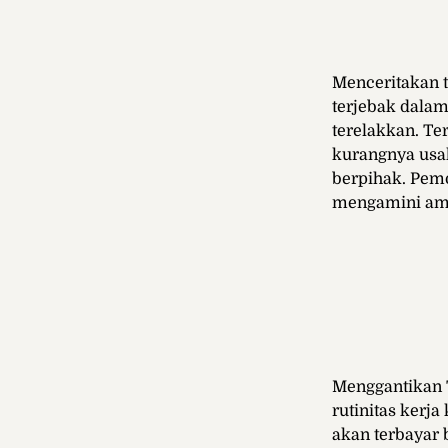
Menceritakan t
terjebak dalam
terelakkan. T
kurangnya usah
berpihak. Pemo
mengamini ambi
Menggantikan 
rutinitas kerj
akan terbayar 