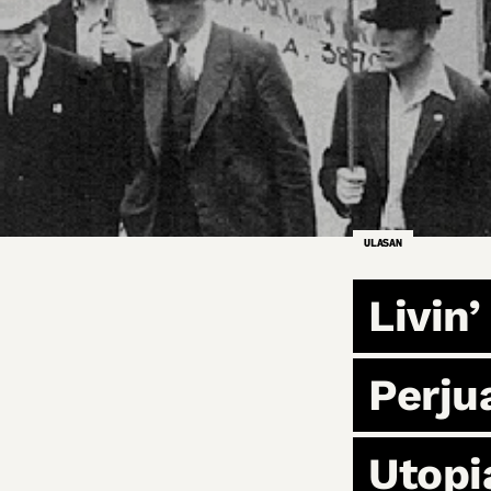
ULASAN
Livin
Perju
Utopi