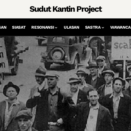
Sudut Kantin Project
SAN
SIASAT
RESONANSI
ULASAN
SASTRA
WAWANCA