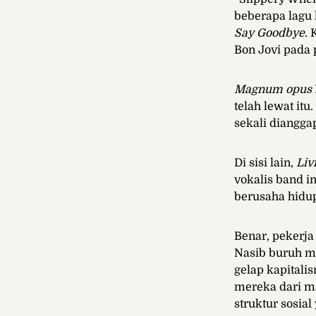
beberapa lagu l
Say Goodbye
.
Bon Jovi pada
Magnum opus
telah lewat it
sekali diangga
Di sisi lain,
Liv
vokalis band i
berusaha hidu
Benar, pekerja
Nasib buruh me
gelap kapitali
mereka dari ma
struktur sosial