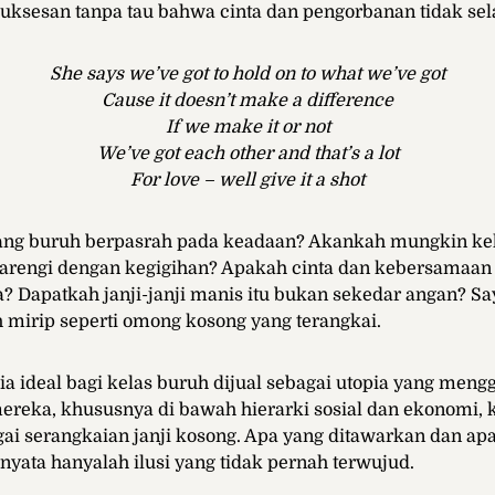
uksesan tanpa tau bahwa cinta dan pengorbanan tidak sel
She says we’ve got to hold on to what we’ve got
Cause it doesn’t make a difference
If we make it or not
We’ve got each other and that’s a lot
For love – well give it a shot
ang buruh berpasrah pada keadaan? Akankah mungkin ke
dibarengi dengan kegigihan? Apakah cinta dan kebersamaan
? Dapatkah janji-janji manis itu bukan sekedar angan? S
h mirip seperti omong kosong yang terangkai.
 ideal bagi kelas buruh dijual sebagai utopia yang meng
ereka, khususnya di bawah hierarki sosial dan ekonomi, 
ai serangkaian janji kosong. Apa yang ditawarkan dan a
rnyata hanyalah ilusi yang tidak pernah terwujud.