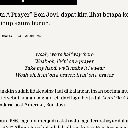
On A Prayer” Bon Jovi, dapat kita lihat betapa 
hidup kaum buruh.
 AMALIA
24 JANUARI 2025
Woah, we’re halfway there
Woah-oh, livin’ on a prayer
Take my hand, we’ll make it I swear
Woah-oh, livin’ on a prayer, livin’ on a prayer
mungkin sudah tidak asing lagi di kalangan insan pecinta m
 tersebut adalah bagian reff dari lagu berjudul
Livin’ On A 
ndaris asal Amerika, Bon Jovi.
tahun 1986, lagu ini menjadi salah satu lagu termahsyur da
 Wet”. Album tersebut adalah album ketiga Bon Jovi yan