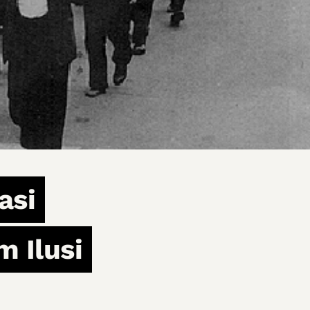
asi
 Ilusi