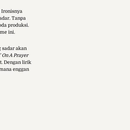
 Ironisnya
sadar. Tanpa
oda produksi.
me ini.
g sadar akan
’ On A Prayer
 Dengan lirik
imana enggan