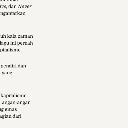
ive
, dan
Never
engantarkan
ruh kala zaman
lagu ini pernah
pitalisme.
 pendiri dan
n yang
 kapitalisme.
am angan-angan
ang emas
agian dari