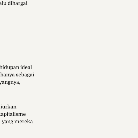
alu dihargai.
hidupan ideal
 hanya sebagai
ayangnya,
giurkan.
kapitalisme
pa yang mereka