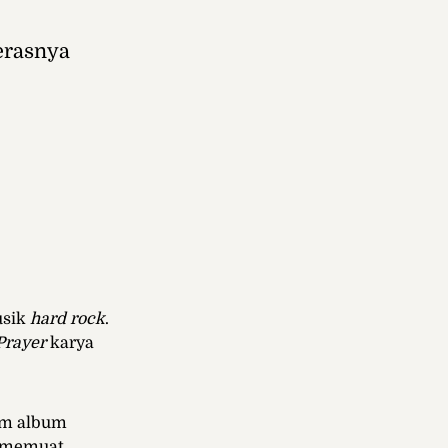
kerasnya
usik
hard rock
.
Prayer
karya
lam album
g memuat