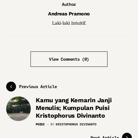
Author
Andreas Pramono
Laki-laki Intuitif.
View Comments (0)
Previous Article
Kamu yang Kemarin Janji
Menulis; Kumpulan Puisi
Kristophorus Divinanto
PUISI
BY
KRISTOPHORUS DIVINANTO
Next Article