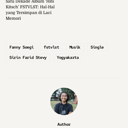
Satu Dekade Album ‘Hits
Kitsch’ FSTVLST: Hal-Hal
yang Tersimpan di Laci
Memori
Fanny Soegi
fstvlst
Musik
Single
Sirin Farid Stevy
Yogyakarta
Author