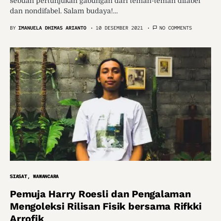
sebuah pertunjukan gabungan dari teman-teman difabel
dan nondifabel. Salam budaya!…
BY
IMANUELA DHIMAS ARIANTO
10 DESEMBER 2021
NO COMMENTS
SIASAT
WAWANCARA
Pemuja Harry Roesli dan Pengalaman
Mengoleksi Rilisan Fisik bersama Rifkki
Arrofik