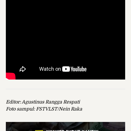
Editor: Agustinus Rangga Respati
Foto sampul: FSTVLST/Nein Raka