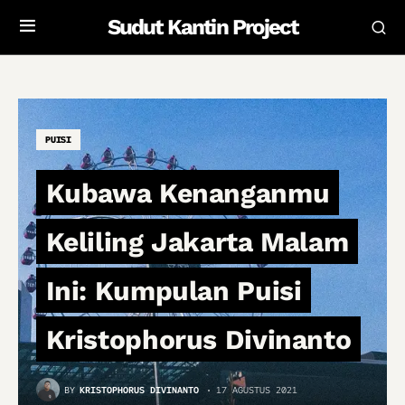
Sudut Kantin Project
PUISI
Kubawa Kenanganmu
Keliling Jakarta Malam
Ini: Kumpulan Puisi
Kristophorus Divinanto
BY
KRISTOPHORUS DIVINANTO
17 AGUSTUS 2021