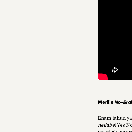
Merilis
No-Bra
Enam tahun yan
netlabe
l Yes N