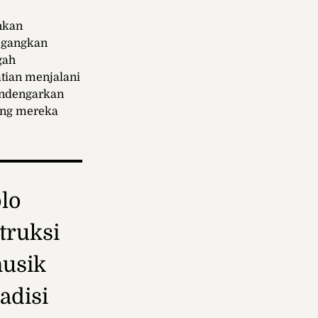
hkan
egangkan
gah
atian menjalani
mendengarkan
yang mereka
lo
truksi
musik
adisi