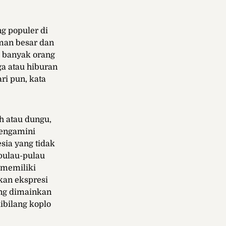
g populer di
aman besar dan
, banyak orang
a atau hiburan
ri pun, kata
h atau dungu,
mengamini
sia yang tidak
 pulau-pulau
 memiliki
kan ekspresi
ing dimainkan
dibilang koplo