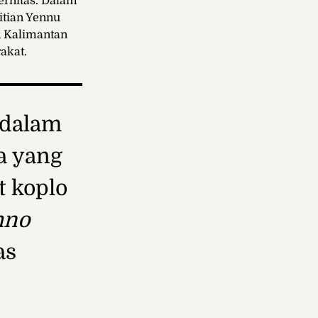
ernitas. Dalam
itian Yennu
n Kalimantan
akat.
 dalam
ra yang
 koplo
hno
as