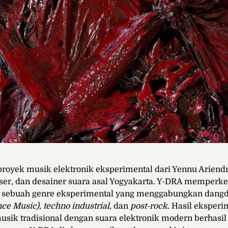
royek musik elektronik eksperimental dari Yennu Ariendr
ser, dan desainer suara asal Yogyakarta. Y-DRA memperk
”, sebuah genre eksperimental yang menggabungkan dang
nce Music), techno industrial
, dan
post-rock
. Hasil eksper
ik tradisional dengan suara elektronik modern berhasil