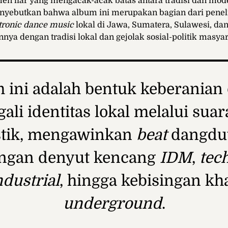
men liar yang mengacak-acak batas antara tradisi dan mod
enyebutkan bahwa album ini merupakan bagian dari penel
tronic dance music
lokal di Jawa, Sumatera, Sulawesi, da
nnya dengan tradisi lokal dan gejolak sosial-politik masyar
 ini adalah bentuk keberanian
li identitas lokal melalui sua
stik, mengawinkan
beat
dangdut
ngan denyut kencang
IDM
,
tec
ndustrial
, hingga kebisingan kh
underground
.