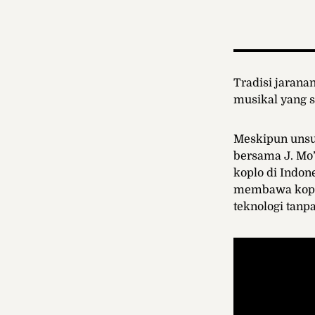
Tradisi jarana
musikal yang 
Meskipun unsur
bersama J. Mo’o
koplo di Indo
membawa koplo
teknologi tanp