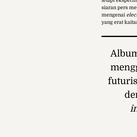
tetapi eksperi
siaran pers m
mengenai
elec
yang erat kaita
Album
mengga
futuri
de
i