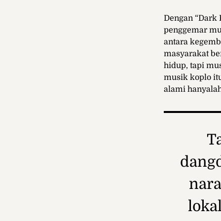
Dengan “Dark 
penggemar mus
antara kegembi
masyarakat ber
hidup, tapi mu
musik koplo it
alami hanyalah
T
dangd
nara
loka