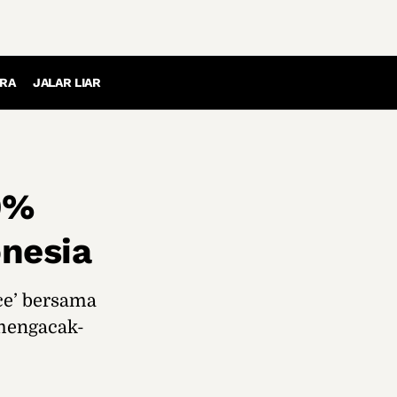
RA
JALAR LIAR
0%
onesia
ce’ bersama
 mengacak-