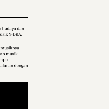
an budaya dan
usik Y-DRA.
k musiknya
akan musik
ampu
jalanan dengan