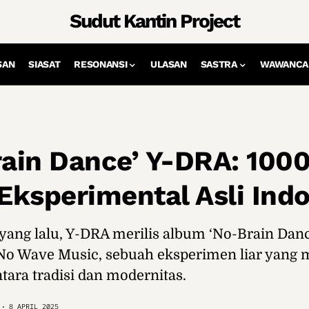
Sudut Kantin Project
SAN
SIASAT
RESONANSI
ULASAN
SASTRA
WAWANCA
rain Dance’ Y-DRA: 100
Eksperimental Asli Ind
ang lalu, Y-DRA merilis album ‘No-Brain Dan
 No Wave Music, sebuah eksperimen liar yang
tara tradisi dan modernitas.
8 APRIL 2025