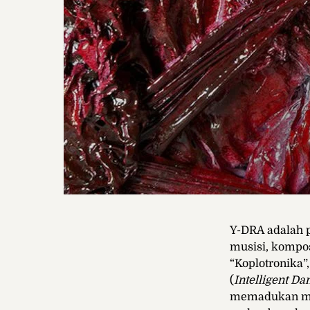
Y-DRA adalah p
musisi, kompo
“Koplotronika
(
Intelligent Da
memadukan mus