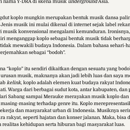
 nama Y-DRA di skena musik
underground
Asia.
ngdut koplo mungkin merupakan bentuk musik dansa palin
 Jenis musik ini mulai dikenal di internet sejak label rek
tri musik konvensional mengalami kemunduran. Ironisnya
iri menganggap koplo sebagai bentuk musik tidak berharg
idak mewakili budaya Indonesia. Dalam bahasa sehari-ha
iterjemahkan sebagai “bodoh”.
 “koplo” itu sendiri dikaitkan dengan sesuatu yang bodo
 urusan musik, maknanya akan jadi lebih luas dan saya 
bab
kelink
, koplo adalah elemen kuat budaya rakyat Indone
ti. Warga dari berbagai sudut kota, antar kabupaten, dan
 dari Sabang sampai Merauke merayakan musik koplo dan
masing-masing terhadap genre itu. Koplo merepresentasi
ekerja dan masyarakat urban di Indonesia. Musiknya ser
ra rakyat, seperti hajatan dan konser jalanan. Maka, bisa 
ealitas kehidupan serta hiburan bagi masyarakat luas.