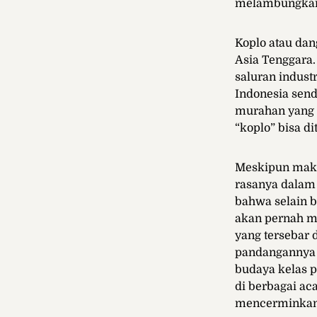
melambungkan
Koplo atau da
Asia Tenggara.
saluran indus
Indonesia send
murahan yang t
“koplo” bisa d
Meskipun makna
rasanya dalam
bahwa selain 
akan pernah ma
yang tersebar
pandangannya 
budaya kelas p
di berbagai aca
mencerminkan r