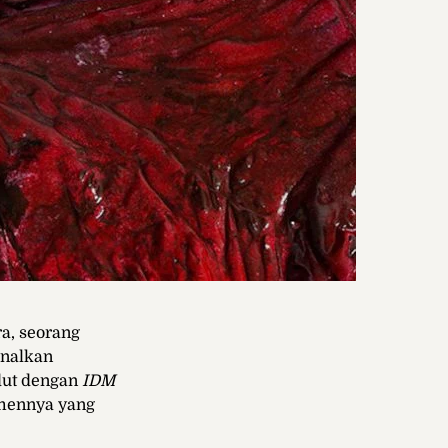
a, seorang
enalkan
dut dengan
IDM
imennya yang