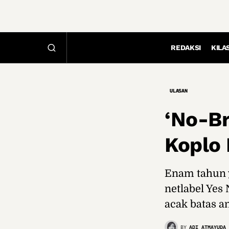
REDAKSI
KILA
ULASAN
‘No-B
Koplo 
Enam tahun y
netlabel Yes
acak batas an
BY
ADI ATMAYUDA