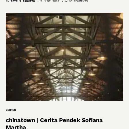
BY
PETRUS ARDHITO
2 JUNI 2020
NO COMMENTS
CERPEN
chinatown | Cerita Pendek Sofiana
Martha