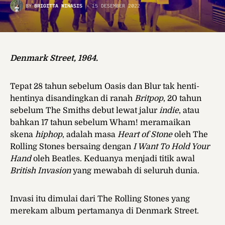
BY
BRIGITTA WINASIS
15 DESEMBER 2022
Denmark Street, 1964.
Tepat 28 tahun sebelum Oasis dan Blur tak henti-
hentinya disandingkan di ranah
Britpop
, 20 tahun
sebelum The Smiths debut lewat jalur
indie
, atau
bahkan 17 tahun sebelum Wham! meramaikan
skena
hiphop
, adalah masa
Heart of Stone
oleh The
Rolling Stones bersaing dengan
I Want To Hold Your
Hand
oleh Beatles. Keduanya menjadi titik awal
British Invasion
yang mewabah di seluruh dunia.
Invasi itu dimulai dari The Rolling Stones yang
merekam album pertamanya di Denmark Street.