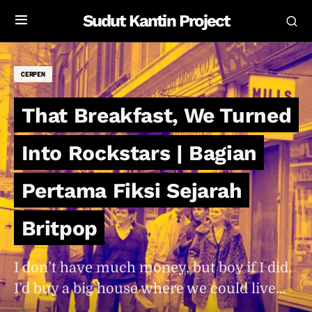
Sudut Kantin Project
CERPEN
That Breakfast, We Turned
Into Rockstars | Bagian
Pertama Fiksi Sejarah
Britpop
I don’t have much money, but boy if I did,
I’d buy a big house where we could live…