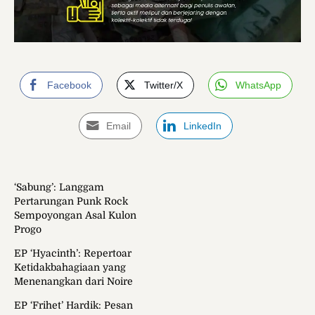
Facebook
Twitter/X
WhatsApp
Email
LinkedIn
‘Sabung’: Langgam
Pertarungan Punk Rock
Sempoyongan Asal Kulon
Progo
EP ‘Hyacinth’: Repertoar
Ketidakbahagiaan yang
Menenangkan dari Noire
EP ‘Frihet’ Hardik: Pesan