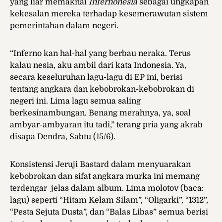
yang liar memaknai
Infernonesia
sebagai ungkapan
kekesalan mereka terhadap kesemerawutan sistem
pemerintahan dalam negeri.
“Inferno kan hal-hal yang berbau neraka. Terus
kalau nesia, aku ambil dari kata Indonesia. Ya,
secara keseluruhan lagu-lagu di EP ini, berisi
tentang angkara dan kebobrokan-kebobrokan di
negeri ini. Lima lagu semua saling
berkesinambungan. Benang merahnya, ya, soal
ambyar-ambyaran itu tadi,” terang pria yang akrab
disapa Dendra, Sabtu (15/6).
Konsistensi Jeruji Bastard dalam menyuarakan
kebobrokan dan sifat angkara murka ini memang
terdengar jelas dalam album. Lima molotov (baca:
lagu) seperti “Hitam Kelam Silam”, “Oligarki”, “1312”,
“Pesta Sejuta Dusta”, dan “Balas Libas” semua berisi