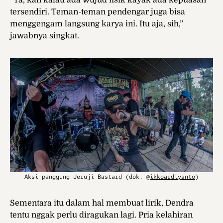
“Ya, kan kalau ada wujud fisik kayak ada kepuasan
tersendiri. Teman-teman pendengar juga bisa
menggengam langsung karya ini. Itu aja, sih,”
jawabnya singkat.
Aksi panggung Jeruji Bastard (dok.
@ikkoardiyanto
)
Sementara itu dalam hal membuat lirik, Dendra
tentu nggak perlu diragukan lagi. Pria kelahiran