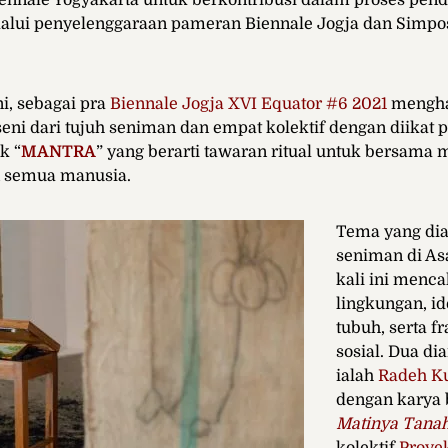
iennale Yogyakarta untuk berkontribusi dalam proses pend
elalui penyelenggaraan pameran Biennale Jogja dan Simp
i, sebagai pra
Biennale Jogja XVI Equator #6 2021
mengha
seni dari tujuh seniman dan empat kolektif dengan diikat 
k “
MANTRA
” yang berarti tawaran ritual untuk bersama 
 semua manusia.
Tema yang dia
seniman di As
kali ini menca
lingkungan, id
tubuh, serta f
sosial. Dua di
ialah
Radeh K
dengan karya 
Matinya Tanah