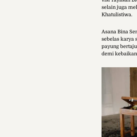
visi Yayasan B
selain juga m
Khatulistiwa.
Asana Bina Sen
sebelas karya 
payung bertaju
demi kebaikan