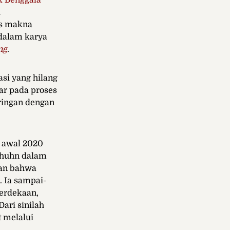
k Benggala
i
as makna
dalam karya
ng
.
si yang hilang
ar pada proses
ringan dengan
a awal 2020
ghuhn
dalam
kan bahwa
. Ia sampai-
erdekaan,
ari sinilah
 melalui