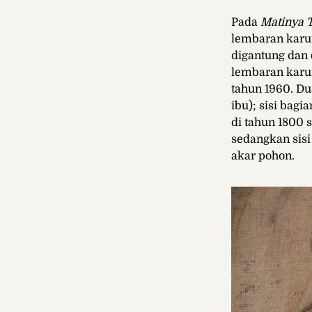
Pada
Matinya 
lembaran karun
digantung dan 
lembaran karu
tahun 1960. D
ibu); sisi bag
di tahun 1800
sedangkan sis
akar pohon.