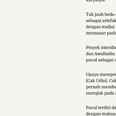
karyanya.
Tak jauh beda 
sebagai artefa
dengan tradisi
menyasar pada 
Proyek interdi
dan Awalludin
pacul sebagai 
Upaya merepres
(Cak Udin). Ca
pernah memberi
merujuk pada a
Pacul terdiri d
dengan makna 