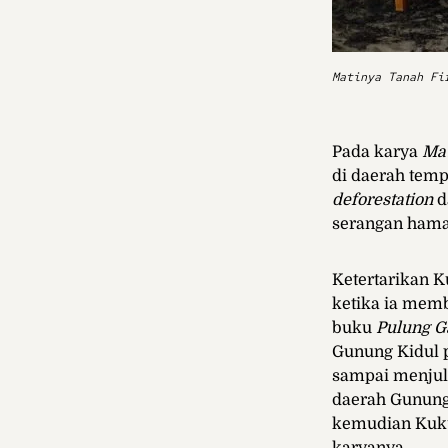
Matinya Tanah Fi
Pada karya
Mat
di daerah temp
deforestation
d
serangan hama 
Ketertarikan K
ketika ia mem
buku
Pulung 
Gunung Kidul p
sampai menjul
daerah Gunung 
kemudian Kuku