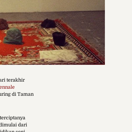
ri terakhir
ennale
uring di Taman
terciptanya
dimulai dari