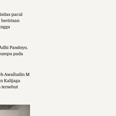
sitas pacul
 beririsan
ingga
 Adhi Pandoyo,
rtumpu pada
leh Awalludin M
n Kalijaga
 tersebut