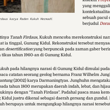
kolektif
Proye
yang menggal
kontekstualit
sebuah pacul 
rdaus karya Raden Kukuh Hermadi
berjudul
Dora
inya Tanah Firdaus
, Kukuh mencoba merekonstruksi nara
at ia tinggal, Gunung Kidul. Rekonstruksi tersebut menyas
an
desertification
yang berpuncak pada zaman
gaber
beri
tikus tahun 1960-an di Gunung Kidul.
ukuh pada hilangnya narasi di Gunung Kidul dimulai pad
baca catatan seorang geolog bernama
Franz Wilhelm Jun
Gantung
(2002) karya Darmaningtyas. Junghuhn mengata
ada tahun 1800 merupakan daerah indah, lebat, dan hijau
ukinya dengan “Tanah Firdaus”. Padahal pasca masa kem
Kidul justru dikenal sebagai daerah gersang dan gundul. D
h berupaya untuk mengungkap hilangnya narasi tersebut