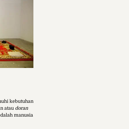
enuhi kebutuhan
an atau
doran
adalah manusia