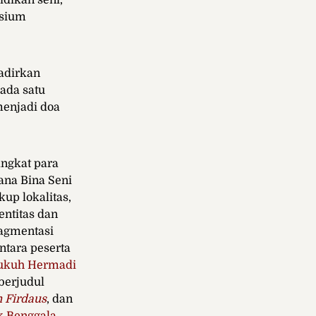
idikan seni,
osium
dirkan
pada satu
menjadi doa
ngkat para
ana Bina Seni
kup lokalitas,
entitas dan
ragmentasi
antara peserta
ukuh Hermadi
berjudul
 Firdaus
, dan