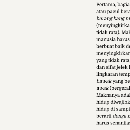
Pertama, bagia
atau pacul ber
barang kang m
(menyingkirka
tidak rata). M
manusia harus 
berbuat baik 
menyingkirkan 
yang tidak rata
dan sifat jelek 
lingkaran temp
b
awak
yang be
awak
(bergera
Maknanya ada
hidup diwajibk
hidup di samp
berarti
d
onga 
harus senantia