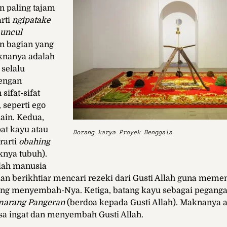
n paling tajam
arti
n
gipatake
uncul
n bagian yang
aknanya adalah
selalu
dengan
sifat-sifat
, seperti ego
lain. Kedua,
at kayu atau
Dorang karya Proyek Benggala
rarti
obahing
knya tubuh).
lah manusia
an berikhtiar mencari rezeki dari Gusti Allah guna mem
ing menyembah-Nya. Ketiga, batang kayu sebagai pegang
marang Pangeran
(berdoa kepada Gusti Allah). Maknanya 
sa ingat dan menyembah Gusti Allah.