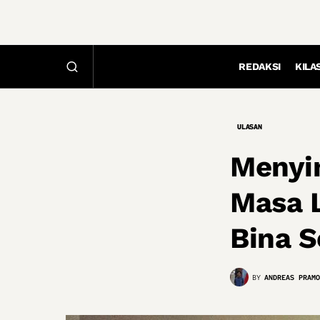
REDAKSI
KILA
ULASAN
Menyi
Masa 
Bina S
BY
ANDREAS PRAMO