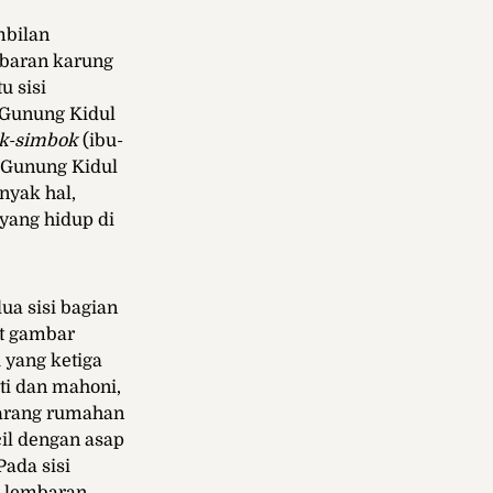
mbilan
mbaran karung
u sisi
 Gunung Kidul
k-simbok
(ibu-
i Gunung Kidul
nyak hal,
yang hidup di
ua sisi bagian
t gambar
u yang ketiga
ti dan mahoni,
 arang ruma
han
il dengan asap
ada sisi