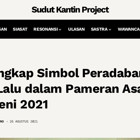
Sudut Kantin Project
SAN
SIASAT
RESONANSI
ULASAN
SASTRA
WAWANCA
ngkap Simbol Peradaba
Lalu dalam Pameran As
eni 2021
NO
26 AGUSTUS 2021