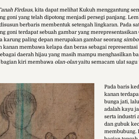
Tanah Firdaus
, kita dapat melihat Kukuh menggantung se
g goni yang telah dipotong menjadi persegi panjang. Le
disusun berbaris membentuk setengah lingkaran. Pada sat
ng goni terdapat sebuah gambar yang merepresentasikan
ua karung paling depan merupakan gambar seorang
simbo
ian kanan membawa kelapa dan beras sebagai representas
 sebagai daerah hijau yang masih mampu menghasilkan ba
i bagian kiri membawa
olan-olan
yaitu
semacam ulat sagu 
Pada baris ked
kanan terdapa
bunga jati, lal
adalah kayu ja
serta industri
dan gubuk kec
membubung. P