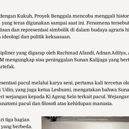
dengan Kukuh, Proyek Benggala mencoba menggali histori
k yang terus digunakan sampai saat ini. Fenomena tersebut
 lisan dan representasi simbolik di dalam budaya agraris h
ideologi dan politik kekuasaan.
sipliner yang digarap oleh Rachmad Afandi, Adnan Aditya,
 M mengungkap sisa peninggalan Sunan Kalijaga yang be
artefak.
entasi pacul melalui karya seni, pertama kali tercetus o
k Udin, yang juga ketua Lesbumi, mengatakan bahwa Suna
 wejangan kepada Ki Ageng Selo terkait pacul. Wejangan
natomi pacul dan filosofi atas kehidupan manusia.
ari tiga bagian
yang berbeda.