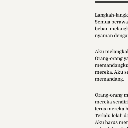
Langkah-langk
Semua berawal 
beban melangka
nyaman dengan
Aku melangkah 
Orang-orang ya
memandangku. 
mereka. Aku se
memandang.
Orang-orang m
mereka sendir
terus mereka h
Terlalu lelah
Aku harus men