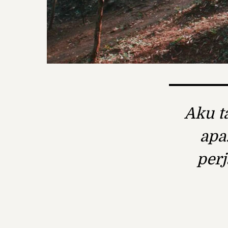
Aku t
apa
perj