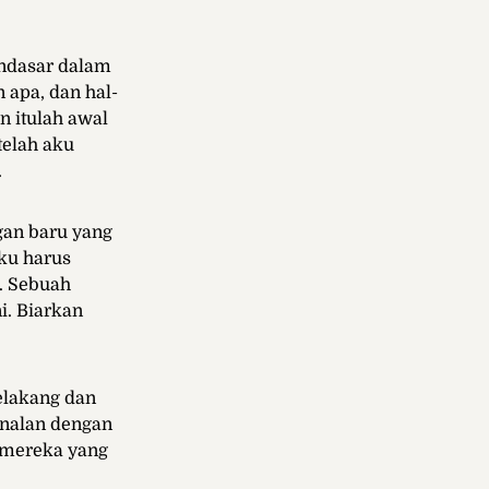
endasar dalam
apa, dan hal-
 itulah awal
telah aku
.
gan baru yang
Aku harus
. Sebuah
i. Biarkan
elakang dan
enalan dengan
 mereka yang