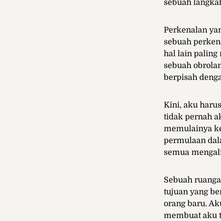
sebuah langka
Perkenalan yan
sebuah perken
hal lain pali
sebuah obrolan
berpisah deng
Kini, aku har
tidak pernah a
memulainya ke
permulaan dala
semua mengali
Sebuah ruangan
tujuan yang be
orang baru. A
membuat aku t