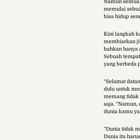
Namun semua a
memulai sebua
bisa hidup send
Kini langkah k
membiarkan jiw
bahkan hanya a
Sebuah tempat
yang berbeda 
“Selamat datan
dulu untuk mem
memang tidak 
saja. “Namun, 
dunia kamu yan
“Dunia tidak 
Dunia itu haru