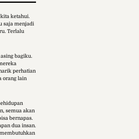
ita ketahui.
u saja menjadi
u. Terlalu
asing bagiku.
 mereka
arik perhatian
 orang lain
kehidupan
un, semua akan
isa bernapas.
pan dua insan.
a membutuhkan