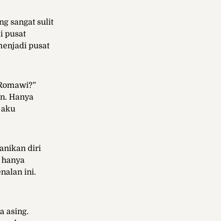
g sangat sulit
i pusat
menjadi pusat
 Romawi?”
an. Hanya
 aku
nikan diri
a hanya
alan ini.
a asing.