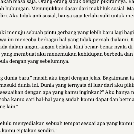
kan biasa saja. Orang-orang sibuk dengan pikirannya. B
h hubungan. Menunjukkan dasar dari makhluk sosial. Ma
iri. Aku tidak anti sosial, hanya saja terlalu sulit untuk m
aki menuju sebuah pintu gerbang yang lebih baru lagi bag
a ini mencoba berbagai hal yang tidak pernah dialami. K
da dalam angan-angan belaka. Kini benar-benar nyata di
 yang membuat aku menemukan kehidupan berbeda dan 
pula dengan yang sebelumnya.
g dunia baru,” masih aku ingat dengan jelas. Bagaimana t
asuki dunia ini. Dunia yang ternyata di luar dari aku piki
sesuaikan dengan apa yang kamu inginkan?” Aku hanya
coba kamu cari hal-hal yang sudah kamu dapat dan berma
g lain.”
melulu menyediakan sebuah tempat sesuai apa yang kamu 
s kamu ciptakan sendiri.”