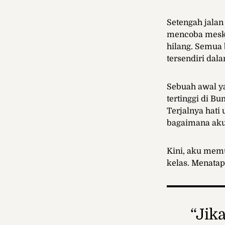
Setengah jalan
mencoba meski
hilang. Semua
tersendiri dal
Sebuah awal y
tertinggi di B
Terjalnya hati
bagaimana aku
Kini, aku memu
kelas. Menatap
“Jik