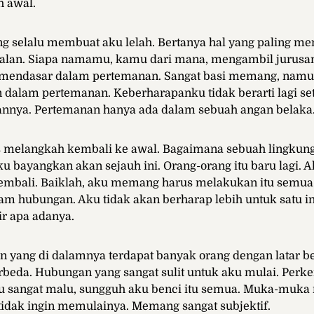
h awal.
g selalu membuat aku lelah. Bertanya hal yang paling m
alan. Siapa namamu, kamu dari mana, mengambil jurusan 
ng mendasar dalam pertemanan. Sangat basi memang, namun
 dalam pertemanan. Keberharapanku tidak berarti lagi se
annya. Pertemanan hanya ada dalam sebuah angan belaka
us melangkah kembali ke awal. Bagaimana sebuah lingkun
ku bayangkan akan sejauh ini. Orang-orang itu baru lagi. 
mbali. Baiklah, aku memang harus melakukan itu semua
m hubungan. Aku tidak akan berharap lebih untuk satu in
r apa adanya.
 yang di dalamnya terdapat banyak orang dengan latar b
rbeda. Hubungan yang sangat sulit untuk aku mulai. Perk
ku sangat malu, sungguh aku benci itu semua. Muka-muka
idak ingin memulainya. Memang sangat subjektif.