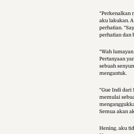
“Perkenalkan n
aku lakukan. A
perhatian. “Sa
perhatian dan 
“Wah lumayan 
Pertanyaan ya
sebuah senyuma
mengantuk.
“Gue Indi dar
memulai sebuah
menganggukkan 
Semua akan ak
Hening, aku ti