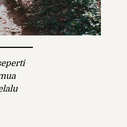
eperti
emua
elalu