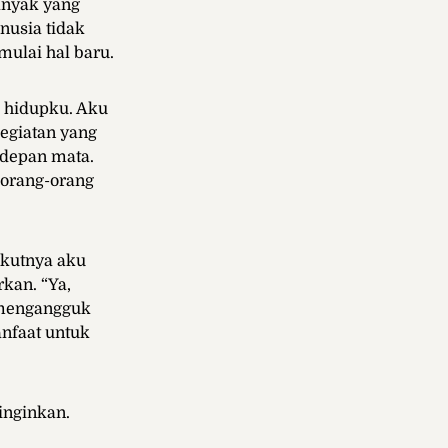
anyak yang
nusia tidak
emulai hal baru.
i hidupku. Aku
egiatan yang
 depan mata.
orang-orang
akutnya aku
rkan. “Ya,
 mengangguk
nfaat untuk
inginkan.