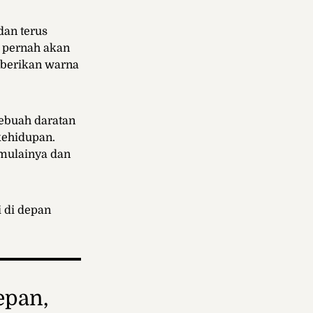
dan terus
k pernah akan
mberikan warna
sebuah daratan
kehidupan.
emulainya dan
i di depan
epan,