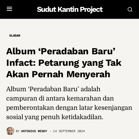
Sudut Kantin Project
ULASAN
Album ‘Peradaban Baru’
Infact: Petarung yang Tak
Akan Pernah Menyerah
Album ‘Peradaban Baru’ adalah
campuran di antara kemarahan dan
pemberontakan dengan latar kesenjangan
sosial yang penuh ketidakadilan.
BY
ANTONIUS WENDY
14 SEPTEMBER 2024