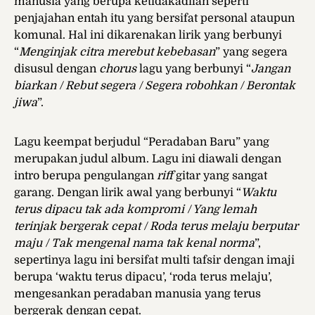
manusia yang berupa ketidakadilan seperti
penjajahan entah itu yang bersifat personal ataupun
komunal. Hal ini dikarenakan lirik yang berbunyi
“
Menginjak citra merebut kebebasan
” yang segera
disusul dengan
chorus
lagu yang berbunyi “
Jangan
biarkan / Rebut segera / Segera robohkan / Berontak
jiwa
”.
Lagu keempat berjudul “Peradaban Baru” yang
merupakan judul album. Lagu ini diawali dengan
intro berupa pengulangan
riff
gitar yang sangat
garang. Dengan lirik awal yang berbunyi “
Waktu
terus dipacu tak ada kompromi / Yang lemah
terinjak bergerak cepat / Roda terus melaju berputar
maju / Tak mengenal nama tak kenal norma
”,
sepertinya lagu ini bersifat multi tafsir dengan imaji
berupa ‘waktu terus dipacu’, ‘roda terus melaju’,
mengesankan peradaban manusia yang terus
bergerak dengan cepat.