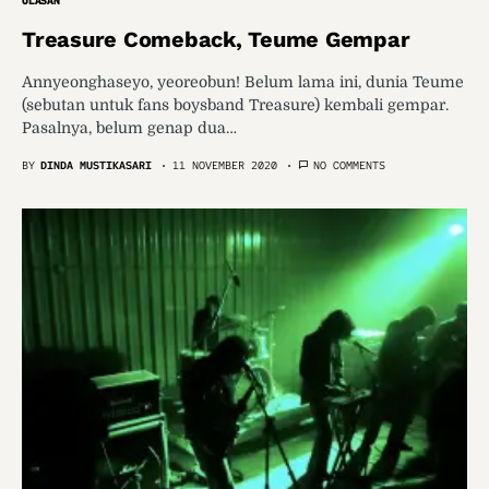
ULASAN
Treasure Comeback, Teume Gempar
Annyeonghaseyo, yeoreobun! Belum lama ini, dunia Teume
(sebutan untuk fans boysband Treasure) kembali gempar.
Pasalnya, belum genap dua…
BY
DINDA MUSTIKASARI
11 NOVEMBER 2020
NO COMMENTS