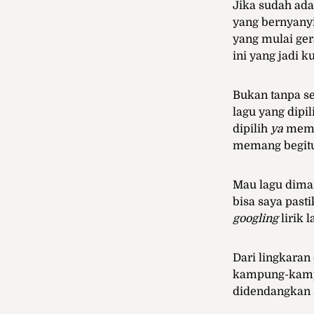
Jika sudah ada
yang bernyanyi
yang mulai ger
ini yang jadi 
Bukan tanpa se
lagu yang dipi
dipilih
ya
meman
memang begitu
Mau lagu dimai
bisa saya past
googling
lirik 
Dari lingkaran 
kampung-kampu
didendangkan s