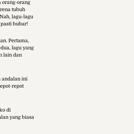
a orang-orang
arena tubuh
Nah, lagu-lagu
pasti bubar!
an. Pertama,
edua, lagu yang
 lain dan
 andalan ini
repot-repot
ko di
lan yang biasa