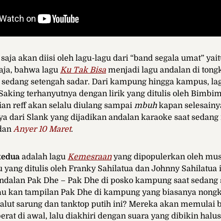
u saja akan diisi oleh lagu-lagu dari “band segala umat” yai
aja, bahwa lagu
Ku Tak Bisa
menjadi lagu andalan di tong
edang setengah sadar. Dari kampung hingga kampus, lagu
Saking terhanyutnya dengan lirik yang ditulis oleh Bimbim
gian reff akan selalu diulang sampai
mbuh
kapan selesainya
nya dari Slank yang dijadikan andalan karaoke saat sedan
dan
Anyer 10 Maret
.
kedua
adalah lagu
Kemesraan
yang dipopulerkan oleh musi
u yang ditulis oleh Franky Sahilatua dan Johnny Sahilatua 
andalan Pak Dhe – Pak Dhe di posko kampung saat sedang
tau kan tampilan Pak Dhe di kampung yang biasanya nongk
balut sarung dan tanktop putih ini? Mereka akan memulai 
erat di awal, lalu diakhiri dengan suara yang dibikin halu