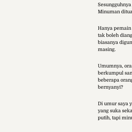
Sesungguhnya j
Minuman dituan
Hanya pemain g
tak boleh dian
biasanya digun
masing.
Umumnya, oran
berkumpul sam
beberapa oran
bernyanyi?
Di umur saya y
yang suka sek
putih, tapi mi