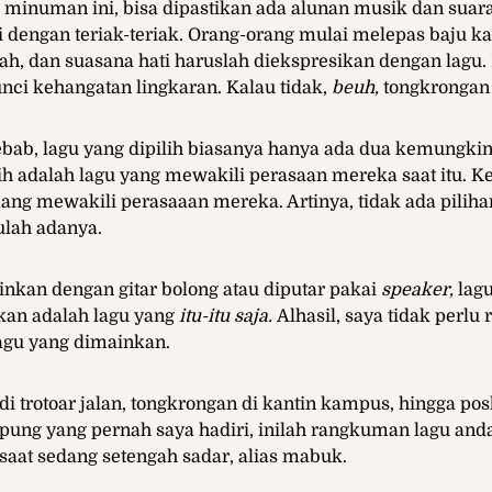
 minuman ini, bisa dipastikan ada alunan musik dan suar
 dengan teriak-teriak. Orang-orang mulai melepas baju k
ah, dan suasana hati haruslah diekspresikan dengan lagu. 
kunci kehangatan lingkaran. Kalau tidak,
beuh,
tongkrongan 
bab, lagu yang dipilih biasanya hanya ada dua kemungkin
lih adalah lagu yang mewakili perasaan mereka saat itu. K
g mewakili perasaaan mereka. Artinya, tidak ada pilihan
lah adanya.
nkan dengan gitar bolong atau diputar pakai
speaker,
lagu
ikan adalah lagu yang
itu-itu saja.
Alhasil, saya tidak perlu 
lagu yang dimainkan.
di trotoar jalan, tongkrongan di kantin kampus, hingga pos
ng yang pernah saya hadiri, inilah rangkuman lagu anda
aat sedang setengah sadar, alias mabuk.