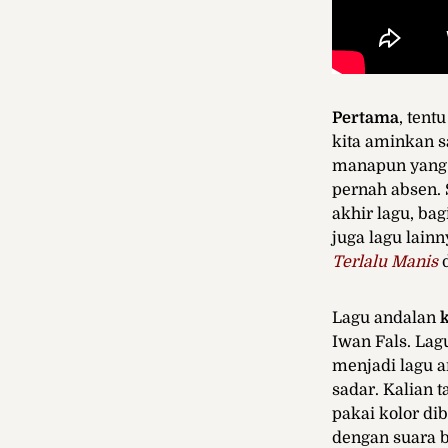
Pertama
, tent
kita aminkan s
manapun yang s
pernah absen. 
akhir lagu, ba
juga lagu lain
Terlalu Manis
Lagu andalan
Iwan Fals. Lag
menjadi lagu 
sadar. Kalian 
pakai kolor di
dengan suara b