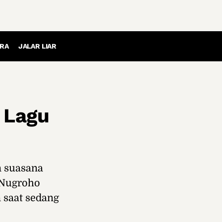
RA
JALAR LIAR
a Lagu
n suasana
 Nugroho
 saat sedang