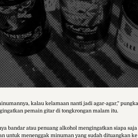
inumannya, kalau kelamaan nanti jadi agar-agar,” pungka
ngatkan pemain gitar di tongkrongan malam itu.
ya bandar atau penuang alkohol mengingatkan siapa saja
ran untuk menenggak minuman yang sudah dituangkan ke 