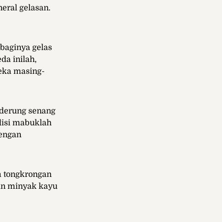
eral gelasan.
baginya gelas
da inilah,
eka masing-
derung senang
disi mabuklah
dengan
am tongkrongan
an minyak kayu