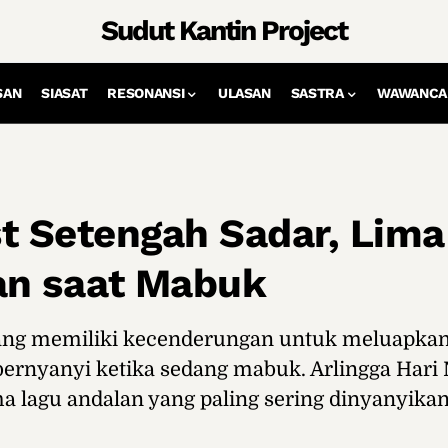
Sudut Kantin Project
SAN
SIASAT
RESONANSI
ULASAN
SASTRA
WAWANCA
st Setengah Sadar, Lim
an saat Mabuk
ang memiliki kecenderungan untuk meluapka
bernyanyi ketika sedang mabuk. Arlingga Hari
 lagu andalan yang paling sering dinyanyikan