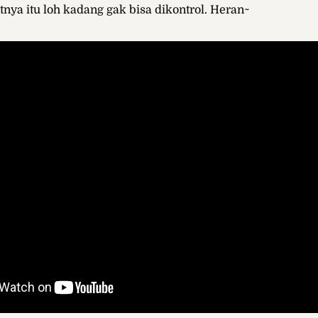
ya itu loh kadang gak bisa dikontrol. Heran~