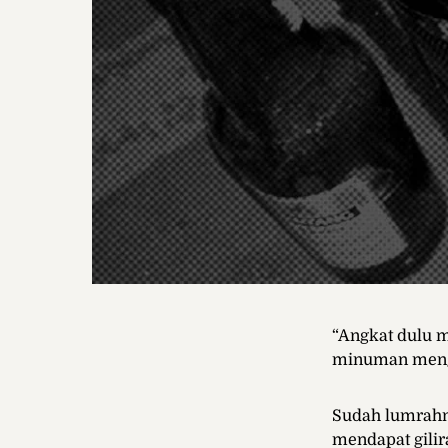
“Angkat dulu m
minuman mengi
Sudah lumrahn
mendapat gili