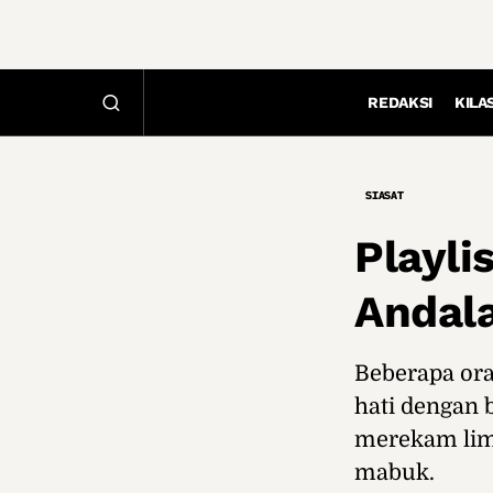
REDAKSI
KILA
SIASAT
Playli
Andal
Beberapa or
hati dengan 
merekam lima
mabuk.