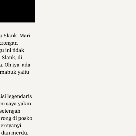
tu Slank. Mari
krongan
 ini tidak
 Slank, di
. Oh iya, ada
g mabuk yaitu
si legendaris
ini saya yakin
 setengah
rong di posko
bernyanyi
s dan merdu.