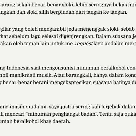
arang sekali benar-benar sloki, lebih seringnya bekas min
gkan dan sloki silih berpindah dari tangan ke tangan.
itar yang boleh mengambil jeda menenggak sloki, sebab 
gkat sebelum lagu selesai digenjrengkan. Dalam suasana je
akan oleh teman lain untuk me-
request
lagu andalan mer
g Indonesia saat mengonsumsi minuman beralkohol cen
bil menikmati musik. Atau barangkali, hanya dalam kon
g benar-benar berani mengekspresikan suasana hatinya 
ang masih muda ini, saya justru sering kali terjebak dal
ali mencari “minuman penghangat badan”. Tentu saja buk
numan beralkohol khas daerah.