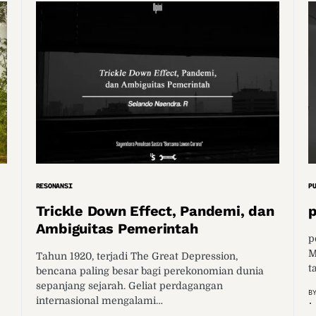
RESONANSI
P
Trickle Down Effect, Pandemi, dan
p
Ambiguitas Pemerintah
p
M
Tahun 1920, terjadi The Great Depression,
t
bencana paling besar bagi perekonomian dunia
sepanjang sejarah. Geliat perdagangan
B
internasional mengalami…