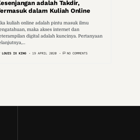
esenjangan adalah Takdir,
ermasuk dalam Kuliah Online
ika kuliah online adalah pintu masuk ilmu
engatahuan, maka akses internet dan
eterampilan digital adalah kuncinya. Pertanyaan
elanjutnya,…
Y
LOUIS IX KING
19 APRIL 2020
NO COMMENTS