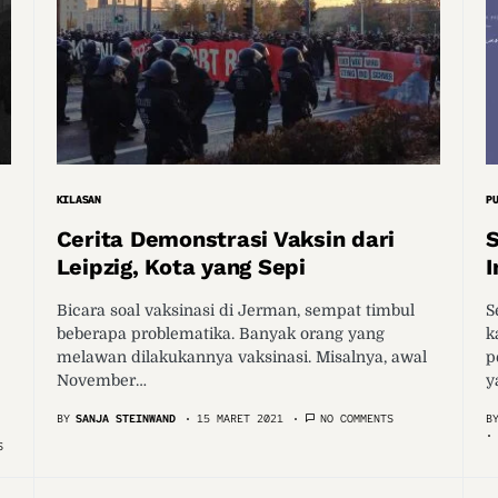
KILASAN
P
Cerita Demonstrasi Vaksin dari
S
Leipzig, Kota yang Sepi
Bicara soal vaksinasi di Jerman, sempat timbul
S
beberapa problematika. Banyak orang yang
k
melawan dilakukannya vaksinasi. Misalnya, awal
p
November…
y
BY
SANJA STEINWAND
15 MARET 2021
NO COMMENTS
B
S