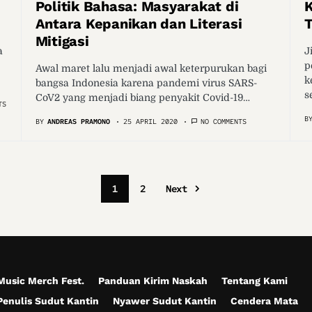
Politik Bahasa: Masyarakat di
K
Antara Kepanikan dan Literasi
T
Mitigasi
a
J
p
Awal maret lalu menjadi awal keterpurukan bagi
k
bangsa Indonesia karena pandemi virus SARS-
s
CoV2 yang menjadi biang penyakit Covid-19…
TS
B
BY
ANDREAS PRAMONO
25 APRIL 2020
NO COMMENTS
1
2
Next
Music Merch Fest.
Panduan Kirim Naskah
Tentang Kami
Penulis Sudut Kantin
Nyawer Sudut Kantin
Cendera Mata