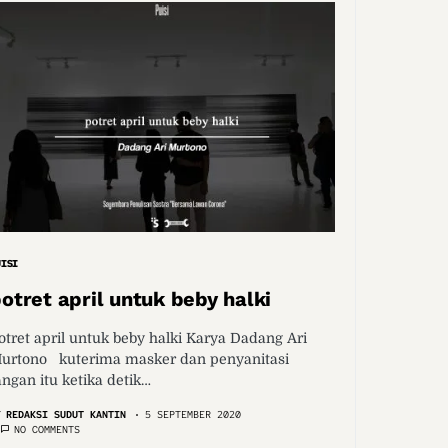
UISI
otret april untuk beby halki
otret april untuk beby halki Karya Dadang Ari
urtono kuterima masker dan penyanitasi
angan itu ketika detik…
Y
REDAKSI SUDUT KANTIN
5 SEPTEMBER 2020
NO COMMENTS