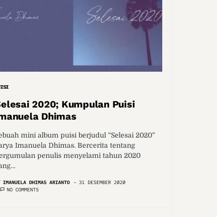
UISI
elesai 2020; Kumpulan Puisi
Imanuela Dhimas
ebuah mini album puisi berjudul “Selesai 2020”
arya Imanuela Dhimas. Bercerita tentang
ergumulan penulis menyelami tahun 2020
ang…
Y
IMANUELA DHIMAS ARIANTO
31 DESEMBER 2020
NO COMMENTS