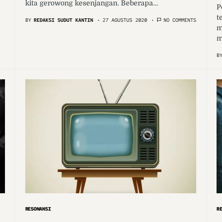
kita gerowong kesenjangan. Beberapa…
P
t
BY
REDAKSI SUDUT KANTIN
27 AGUSTUS 2020
NO COMMENTS
m
m
B
RESONANSI
R